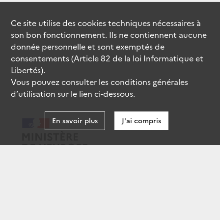
Ce site utilise des
cookies
techniques nécessaires à
son bon fonctionnement. Ils ne contiennent aucune
donnée personnelle et sont exemptés de
consentements (Article 82 de la loi Informatique et
Libertés).
Vous pouvez consulter les conditions générales
d’utilisation sur le lien ci-dessous.
En savoir plus
J'ai compris
data.gouv.fr
gouvernement.fr
legifrance.gouv.fr
service-public.fr