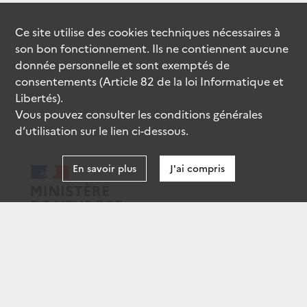
Ce site utilise des
cookies
techniques nécessaires à
son bon fonctionnement. Ils ne contiennent aucune
donnée personnelle et sont exemptés de
consentements (Article 82 de la loi Informatique et
Libertés).
Vous pouvez consulter les conditions générales
d’utilisation sur le lien ci-dessous.
En savoir plus
J'ai compris
data.gouv.fr
gouvernement.fr
legifrance.gouv.fr
service-public.fr