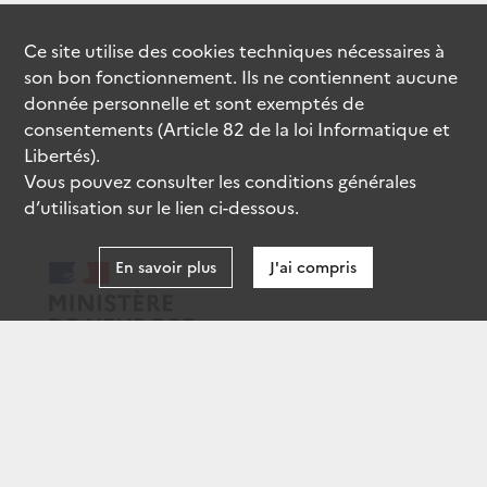
Ce site utilise des
cookies
techniques nécessaires à
son bon fonctionnement. Ils ne contiennent aucune
donnée personnelle et sont exemptés de
consentements (Article 82 de la loi Informatique et
Libertés).
Vous pouvez consulter les conditions générales
d’utilisation sur le lien ci-dessous.
En savoir plus
J'ai compris
data.gouv.fr
gouvernement.fr
legifrance.gouv.fr
service-public.fr