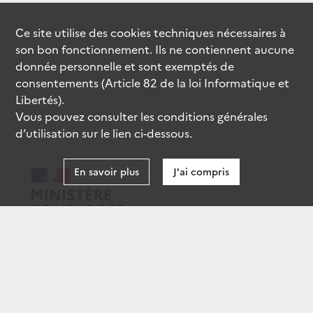
Ce site utilise des
cookies
techniques nécessaires à
son bon fonctionnement. Ils ne contiennent aucune
donnée personnelle et sont exemptés de
consentements (Article 82 de la loi Informatique et
Libertés).
Vous pouvez consulter les conditions générales
d’utilisation sur le lien ci-dessous.
En savoir plus
J'ai compris
data.gouv.fr
gouvernement.fr
legifrance.gouv.fr
service-public.fr