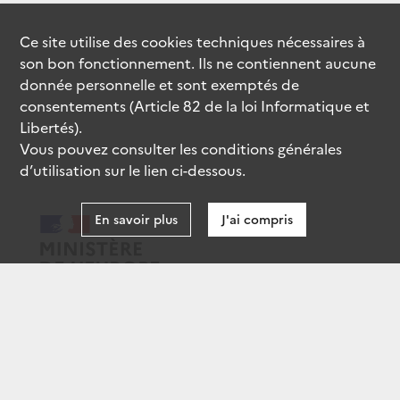
Ce site utilise des
cookies
techniques nécessaires à
son bon fonctionnement. Ils ne contiennent aucune
donnée personnelle et sont exemptés de
consentements (Article 82 de la loi Informatique et
Libertés).
Vous pouvez consulter les conditions générales
d’utilisation sur le lien ci-dessous.
En savoir plus
J'ai compris
data.gouv.fr
gouvernement.fr
legifrance.gouv.fr
service-public.fr