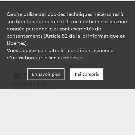
Ce site utilise des
cookies
techniques nécessaires à
son bon fonctionnement. Ils ne contiennent aucune
donnée personnelle et sont exemptés de
consentements (Article 82 de la loi Informatique et
Libertés).
Vous pouvez consulter les conditions générales
d’utilisation sur le lien ci-dessous.
En savoir plus
J'ai compris
data.gouv.fr
gouvernement.fr
legifrance.gouv.fr
service-public.fr