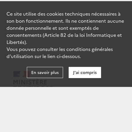
Ce site utilise des
cookies
techniques nécessaires à
son bon fonctionnement. Ils ne contiennent aucune
donnée personnelle et sont exemptés de
consentements (Article 82 de la loi Informatique et
Libertés).
Vous pouvez consulter les conditions générales
d’utilisation sur le lien ci-dessous.
En savoir plus
J'ai compris
data.gouv.fr
gouvernement.fr
legifrance.gouv.fr
service-public.fr