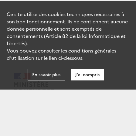
Ce site utilise des
cookies
techniques nécessaires à
son bon fonctionnement. Ils ne contiennent aucune
donnée personnelle et sont exemptés de
consentements (Article 82 de la loi Informatique et
Libertés).
Vous pouvez consulter les conditions générales
d’utilisation sur le lien ci-dessous.
En savoir plus
J'ai compris
data.gouv.fr
gouvernement.fr
legifrance.gouv.fr
service-public.fr