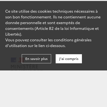
Ce site utilise des
cookies
techniques nécessaires à
son bon fonctionnement. Ils ne contiennent aucune
donnée personnelle et sont exemptés de
consentements (Article 82 de la loi Informatique et
Libertés).
Vous pouvez consulter les conditions générales
d’utilisation sur le lien ci-dessous.
En savoir plus
J'ai compris
data.gouv.fr
gouvernement.fr
legifrance.gouv.fr
service-public.fr