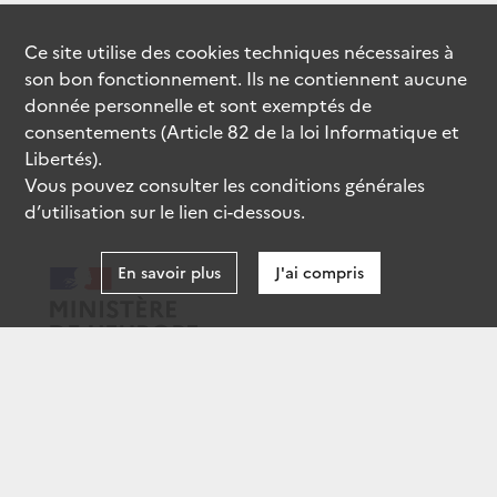
Ce site utilise des
cookies
techniques nécessaires à
son bon fonctionnement. Ils ne contiennent aucune
donnée personnelle et sont exemptés de
consentements (Article 82 de la loi Informatique et
Libertés).
Vous pouvez consulter les conditions générales
d’utilisation sur le lien ci-dessous.
En savoir plus
J'ai compris
data.gouv.fr
gouvernement.fr
legifrance.gouv.fr
service-public.fr