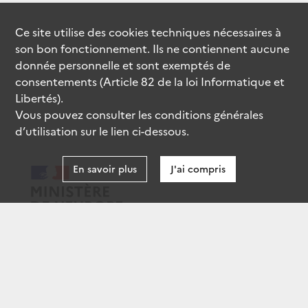
Ce site utilise des
cookies
techniques nécessaires à
son bon fonctionnement. Ils ne contiennent aucune
donnée personnelle et sont exemptés de
consentements (Article 82 de la loi Informatique et
Libertés).
Vous pouvez consulter les conditions générales
d’utilisation sur le lien ci-dessous.
En savoir plus
J'ai compris
data.gouv.fr
gouvernement.fr
legifrance.gouv.fr
service-public.fr