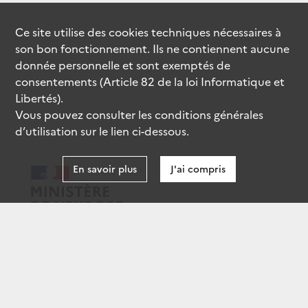
Ce site utilise des
cookies
techniques nécessaires à
son bon fonctionnement. Ils ne contiennent aucune
donnée personnelle et sont exemptés de
consentements (Article 82 de la loi Informatique et
Libertés).
Vous pouvez consulter les conditions générales
d’utilisation sur le lien ci-dessous.
En savoir plus
J'ai compris
data.gouv.fr
gouvernement.fr
legifrance.gouv.fr
service-public.fr