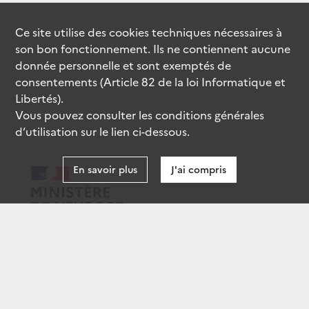
Ce site utilise des
cookies
techniques nécessaires à
son bon fonctionnement. Ils ne contiennent aucune
donnée personnelle et sont exemptés de
consentements (Article 82 de la loi Informatique et
Libertés).
Vous pouvez consulter les conditions générales
d’utilisation sur le lien ci-dessous.
En savoir plus
J'ai compris
data.gouv.fr
gouvernement.fr
legifrance.gouv.fr
service-public.fr