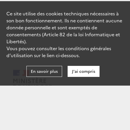
Ce site utilise des
cookies
techniques nécessaires à
son bon fonctionnement. Ils ne contiennent aucune
donnée personnelle et sont exemptés de
consentements (Article 82 de la loi Informatique et
Libertés).
Vous pouvez consulter les conditions générales
d’utilisation sur le lien ci-dessous.
En savoir plus
J'ai compris
data.gouv.fr
gouvernement.fr
legifrance.gouv.fr
service-public.fr