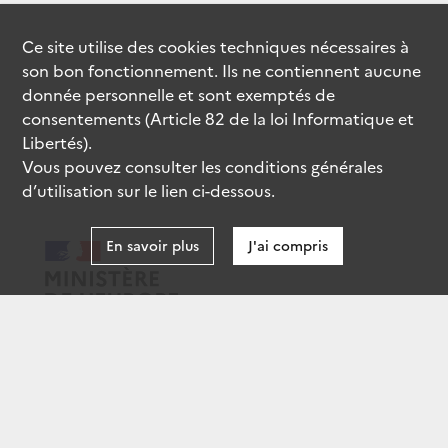
Ce site utilise des
cookies
techniques nécessaires à
son bon fonctionnement. Ils ne contiennent aucune
donnée personnelle et sont exemptés de
consentements (Article 82 de la loi Informatique et
Libertés).
Vous pouvez consulter les conditions générales
d’utilisation sur le lien ci-dessous.
En savoir plus
J'ai compris
data.gouv.fr
gouvernement.fr
legifrance.gouv.fr
service-public.fr