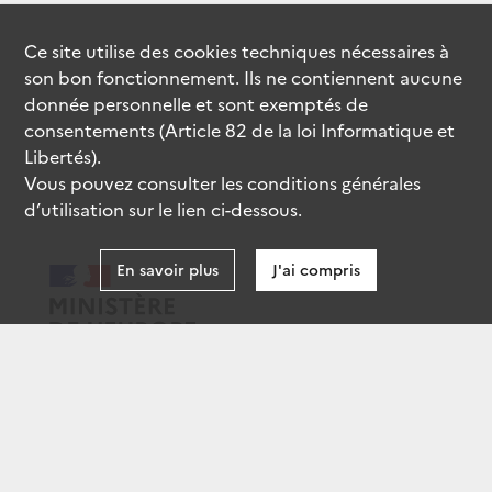
Ce site utilise des
cookies
techniques nécessaires à
son bon fonctionnement. Ils ne contiennent aucune
donnée personnelle et sont exemptés de
consentements (Article 82 de la loi Informatique et
Libertés).
Vous pouvez consulter les conditions générales
d’utilisation sur le lien ci-dessous.
En savoir plus
J'ai compris
data.gouv.fr
gouvernement.fr
legifrance.gouv.fr
service-public.fr