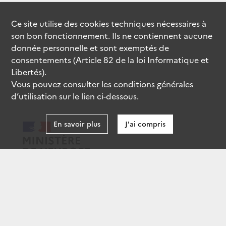
Ce site utilise des
cookies
techniques nécessaires à
son bon fonctionnement. Ils ne contiennent aucune
donnée personnelle et sont exemptés de
consentements (Article 82 de la loi Informatique et
Libertés).
Vous pouvez consulter les conditions générales
d’utilisation sur le lien ci-dessous.
En savoir plus
J'ai compris
data.gouv.fr
gouvernement.fr
legifrance.gouv.fr
service-public.fr