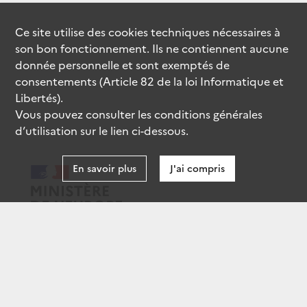
Ce site utilise des
cookies
techniques nécessaires à
son bon fonctionnement. Ils ne contiennent aucune
donnée personnelle et sont exemptés de
consentements (Article 82 de la loi Informatique et
Libertés).
Vous pouvez consulter les conditions générales
d’utilisation sur le lien ci-dessous.
En savoir plus
J'ai compris
data.gouv.fr
gouvernement.fr
legifrance.gouv.fr
service-public.fr