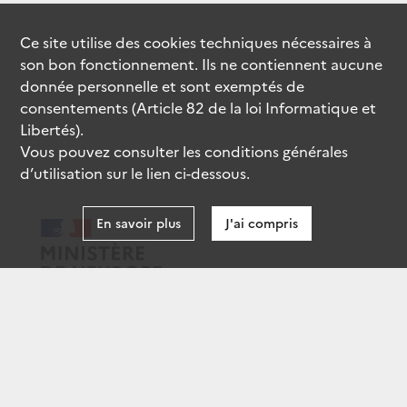
Ce site utilise des
cookies
techniques nécessaires à
son bon fonctionnement. Ils ne contiennent aucune
donnée personnelle et sont exemptés de
consentements (Article 82 de la loi Informatique et
Libertés).
Vous pouvez consulter les conditions générales
d’utilisation sur le lien ci-dessous.
En savoir plus
J'ai compris
data.gouv.fr
gouvernement.fr
legifrance.gouv.fr
service-public.fr