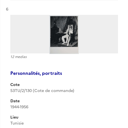
Résultat n°
6
12 medias
Personnalités, portraits
Cote
53TU/2/130 (Cote de commande)
Date
1944-1956
Lieu
Tunisie