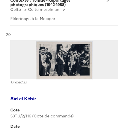
Contexte : Tunisie - Reportages
photographiques (1942-1958)
Culte
Culte musulman
Pèlerinage à la Mecque
Résultat n°
20
17 medias
Aïd el Kébir
Cote
53TU/2/116 (Cote de commande)
Date