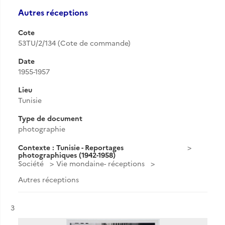
Autres réceptions
Cote
53TU/2/134 (Cote de commande)
Date
1955-1957
Lieu
Tunisie
Type de document
photographie
Contexte : Tunisie - Reportages
photographiques (1942-1958)
Société
Vie mondaine- réceptions
Autres réceptions
Résultat n°
3