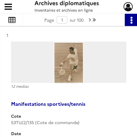
Ouvrir le menu déroulant
Archives diplomatiques
Page suivante : 1/100
Dernière page
Page
sur 100
Résultat n°
1
12 medias
Manifestations sportives/tennis
Cote
53TU/2/135 (Cote de commande)
Date