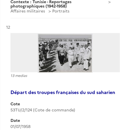
Contexte : Tunisie - Reportages
photographiques (1942-1958)
Affaires militaires
Portraits
Résultat n°
12
13 medias
Départ des troupes françaises du sud saharien
Cote
53TU/2/124 (Cote de commande)
Date
01/07/1958