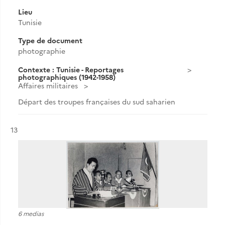
Lieu
Tunisie
Type de document
photographie
Contexte : Tunisie - Reportages
photographiques (1942-1958)
Affaires militaires
Départ des troupes françaises du sud saharien
Résultat n°
13
6 medias