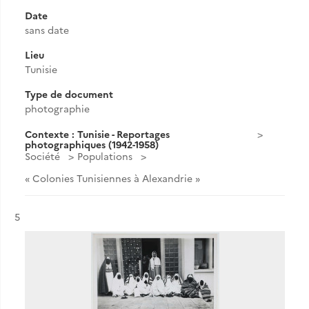
Date
sans date
Lieu
Tunisie
Type de document
photographie
Contexte : Tunisie - Reportages
photographiques (1942-1958)
Société
Populations
« Colonies Tunisiennes à Alexandrie »
Résultat n°
5