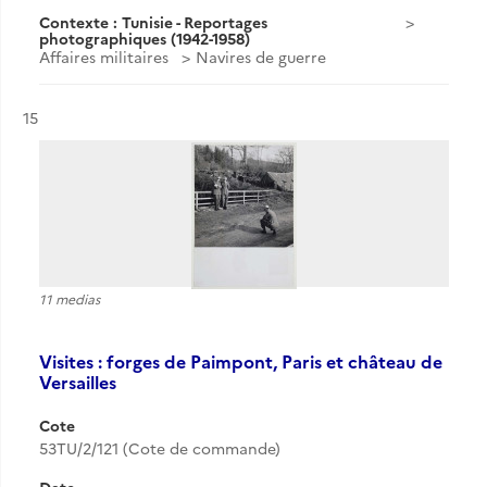
Contexte : Tunisie - Reportages
photographiques (1942-1958)
Affaires militaires
Navires de guerre
Résultat n°
15
11 medias
Visites : forges de Paimpont, Paris et château de
Versailles
Cote
53TU/2/121 (Cote de commande)