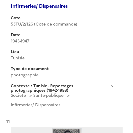
Infirmeries/ Dispensaires
Cote
53TU/2/126 (Cote de commande)
Date
1943-1947
Lieu
Tunisie
Type de document
photographie
Contexte : Tunisie - Reportages
photographiques (1942-1958)
Société
Santé-publique
Infirmeries/ Dispensaires
Résultat n°
11