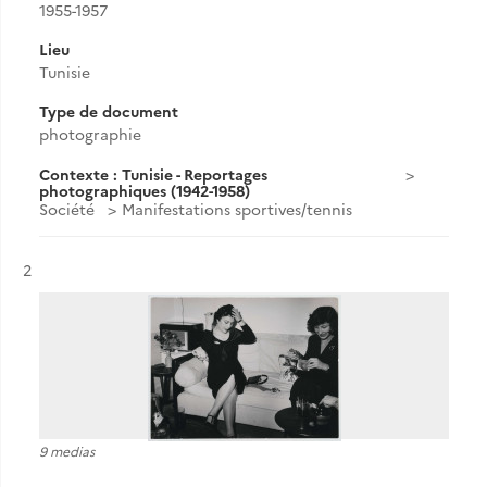
1955-1957
Lieu
Tunisie
Type de document
photographie
Contexte : Tunisie - Reportages
photographiques (1942-1958)
Société
Manifestations sportives/tennis
Résultat n°
2
9 medias