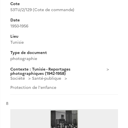
Cote
53TU/2/129 (Cote de commande)
Date
1950-1956
Lieu
Tunisie
Type de document
photographie
Contexte : Tunisie - Reportages
photographiques (1942-1958)
Société
Santé-publique
Protection de l'enfance
Résultat n°
8