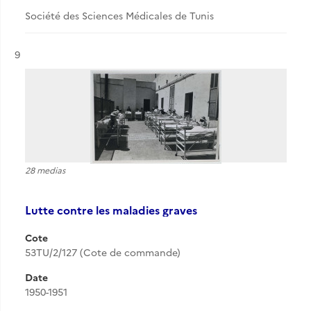
Société des Sciences Médicales de Tunis
Résultat n°
9
28 medias
Lutte contre les maladies graves
Cote
53TU/2/127 (Cote de commande)
Date
1950-1951