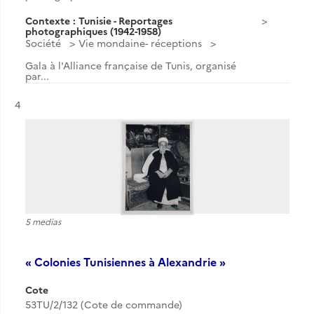
Contexte : Tunisie - Reportages
photographiques (1942-1958)
Société
Vie mondaine- réceptions
Gala à l'Alliance française de Tunis, organisé
par...
Résultat n°
4
5 medias
« Colonies Tunisiennes à Alexandrie »
Cote
53TU/2/132 (Cote de commande)