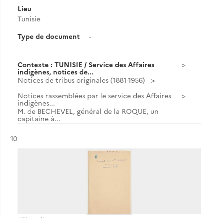
Lieu
Tunisie
Type de document
-
Contexte : TUNISIE / Service des Affaires
indigènes, notices de...
Notices de tribus originales (1881-1956)
Notices rassemblées par le service des Affaires
indigènes...
M. de BECHEVEL, général de la ROQUE, un
capitaine à...
Résultat n°
10