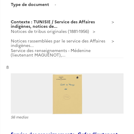
Type de document
-
Contexte : TUNISIE / Service des Affaires
indigènes, notices de...
Notices de tribus originales (1881-1956)
Notices rassemblées par le service des Affaires
indigènes...
Service des renseignements - Médenine
(lieutenant MAGUENOT),...
Résultat n°
8
56 medias