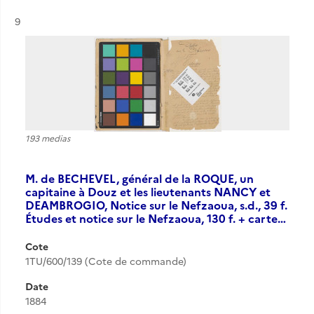
Résultat n°
9
193 medias
M. de BECHEVEL, général de la ROQUE, un
capitaine à Douz et les lieutenants NANCY et
DEAMBROGIO, Notice sur le Nefzaoua, s.d., 39 f.
Études et notice sur le Nefzaoua, 130 f. + carte…
Cote
1TU/600/139 (Cote de commande)
Date
1884