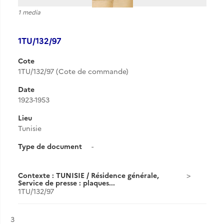
1 media
1TU/132/97
Cote
1TU/132/97 (Cote de commande)
Date
1923-1953
Lieu
Tunisie
Type de document
-
Contexte : TUNISIE / Résidence générale,
Service de presse : plaques...
1TU/132/97
Résultat n°
3