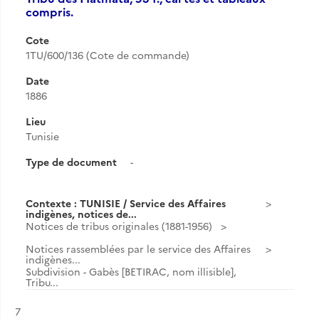
compris.
Cote
1TU/600/136 (Cote de commande)
Date
1886
Lieu
Tunisie
Type de document
-
Contexte : TUNISIE / Service des Affaires
indigènes, notices de...
Notices de tribus originales (1881-1956)
Notices rassemblées par le service des Affaires
indigènes...
Subdivision - Gabès [BETIRAC, nom illisible],
Tribu...
Résultat n°
7