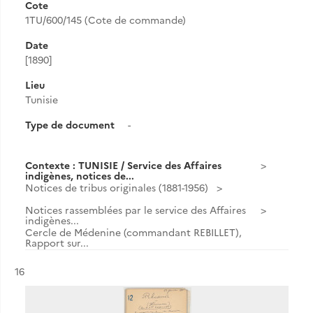
Cote
1TU/600/145 (Cote de commande)
Date
[1890]
Lieu
Tunisie
Type de document
-
Contexte : TUNISIE / Service des Affaires
indigènes, notices de...
Notices de tribus originales (1881-1956)
Notices rassemblées par le service des Affaires
indigènes...
Cercle de Médenine (commandant REBILLET),
Rapport sur...
Résultat n°
16