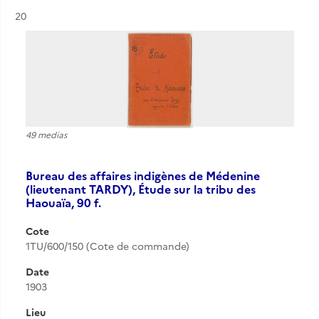
Résultat n°
20
49 medias
Bureau des affaires indigènes de Médenine
(lieutenant TARDY), Étude sur la tribu des
Haouaïa, 90 f.
Cote
1TU/600/150 (Cote de commande)
Date
1903
Lieu