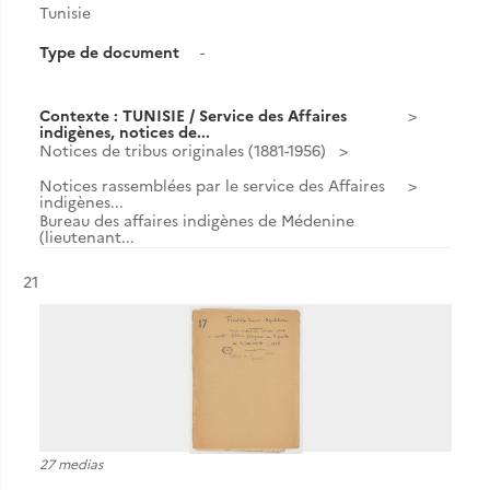
Tunisie
Type de document
-
Contexte : TUNISIE / Service des Affaires
indigènes, notices de...
Notices de tribus originales (1881-1956)
Notices rassemblées par le service des Affaires
indigènes...
Bureau des affaires indigènes de Médenine
(lieutenant...
Résultat n°
21
27 medias