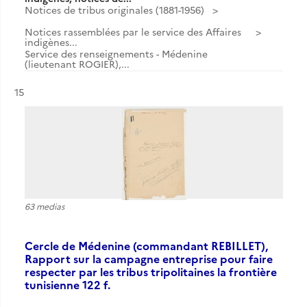
Notices de tribus originales (1881-1956)
Notices rassemblées par le service des Affaires
indigènes...
Service des renseignements - Médenine
(lieutenant ROGIER),...
Résultat n°
15
63 medias
Cercle de Médenine (commandant REBILLET),
Rapport sur la campagne entreprise pour faire
respecter par les tribus tripolitaines la frontière
tunisienne 122 f.