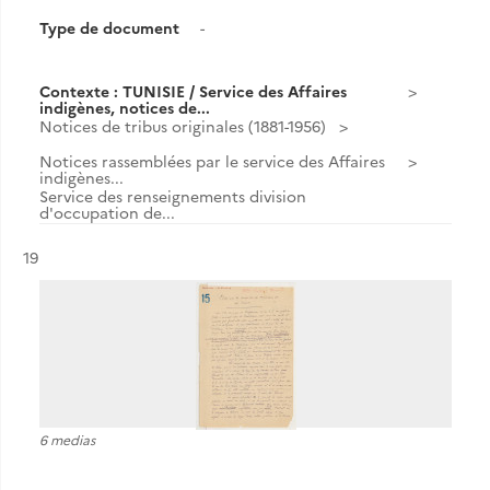
Type de document
-
Contexte : TUNISIE / Service des Affaires
indigènes, notices de...
Notices de tribus originales (1881-1956)
Notices rassemblées par le service des Affaires
indigènes...
Service des renseignements division
d'occupation de...
Résultat n°
19
6 medias