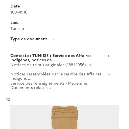
Date
1891-1910
Lieu
Tunisie
Type de document
-
Contexte : TUNISIE / Service des Affaires
indigènes, notices de...
Notices de tribus originales (1881-1956)
Notices rassemblées par le service des Affaires
indigènes...
Service des renseignements - Médenine,
Documents relatifs...
Résultat n°
12