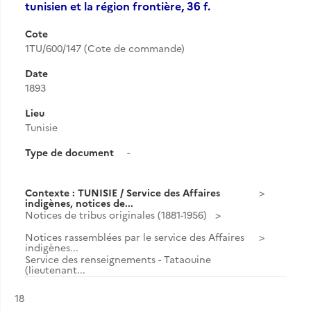
tunisien et la région frontière, 36 f.
Cote
1TU/600/147 (Cote de commande)
Date
1893
Lieu
Tunisie
Type de document
-
Contexte : TUNISIE / Service des Affaires
indigènes, notices de...
Notices de tribus originales (1881-1956)
Notices rassemblées par le service des Affaires
indigènes...
Service des renseignements - Tataouine
(lieutenant...
Résultat n°
18