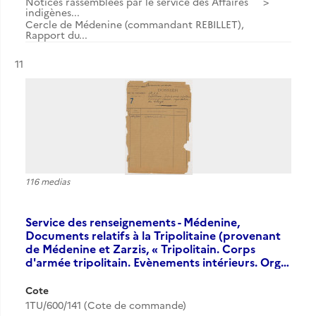
Notices rassemblées par le service des Affaires
indigènes...
Cercle de Médenine (commandant REBILLET),
Rapport du...
Résultat n°
11
116 medias
Service des renseignements - Médenine,
Documents relatifs à la Tripolitaine (provenant
de Médenine et Zarzis, « Tripolitain. Corps
d'armée tripolitain. Evènements intérieurs. Org…
Cote
1TU/600/141 (Cote de commande)