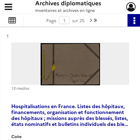
Ouvrir le menu déroulant
Archives diplomatiques
Page suivante : 1/25
Dernière page
Page
sur 25
Résultat n°
1
13 medias
Hospitalisations en France. Listes des hôpitaux,
financements, organisation et fonctionnement
des hôpitaux ; missions auprès des blessés, listes,
états nominatifs et bulletins individuels des ble…
Cote