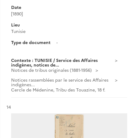
Date
[1890]
Lieu
Tunisie
Type de document
-
Contexte : TUNISIE / Service des Affaires
indigènes, notices de...
Notices de tribus originales (1881-1956)
Notices rassemblées par le service des Affaires
indigènes...
Cercle de Médenine, Tribu des Touazine, 18 f.
Résultat n°
14