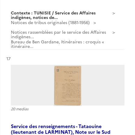
Contexte : TUNISIE / Service des Affaires
indigènes, notices de...
Notices de tribus originales (1881-1956)
Notices rassemblées par le service des Affaires
indigènes...
Bureau de Ben Gardane, Itinéraires : croquis «
itinéraire...
Résultat n°
17
20 medias
Service des renseignements - Tataouine
(lieutenant de LARMINAT), Note sur le Sud