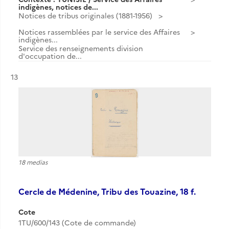
indigènes, notices de...
Notices de tribus originales (1881-1956)
Notices rassemblées par le service des Affaires
indigènes...
Service des renseignements division
d'occupation de...
Résultat n°
13
18 medias
Cercle de Médenine, Tribu des Touazine, 18 f.
Cote
1TU/600/143 (Cote de commande)