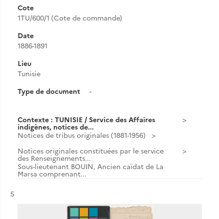
Cote
1TU/600/1 (Cote de commande)
Date
1886-1891
Lieu
Tunisie
Type de document
-
Contexte : TUNISIE / Service des Affaires
indigènes, notices de...
Notices de tribus originales (1881-1956)
Notices originales constituées par le service
des Renseignements...
Sous-lieutenant BOUIN, Ancien caïdat de La
Marsa comprenant...
Résultat n°
5