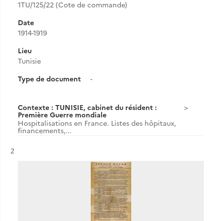
1TU/125/22 (Cote de commande)
Date
1914-1919
Lieu
Tunisie
Type de document
-
Contexte : TUNISIE, cabinet du résident :
Première Guerre mondiale
Hospitalisations en France. Listes des hôpitaux,
financements,...
Résultat n°
2