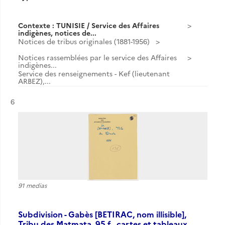
Contexte : TUNISIE / Service des Affaires
indigènes, notices de...
Notices de tribus originales (1881-1956)
Notices rassemblées par le service des Affaires
indigènes...
Service des renseignements - Kef (lieutenant
ARBEZ),...
Résultat n°
6
91 medias
Subdivision - Gabès [BETIRAC, nom illisible],
Tribu des Matmata, 95 f., cartes et tableaux