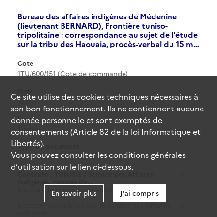
Bureau des affaires indigènes de Médenine
(lieutenant BERNARD), Frontière tuniso-
tripolitaine : correspondance au sujet de l'étude
sur la tribu des Haouaia, procès-verbal du 15 m…
Cote
1TU/600/151 (Cote de commande)
Date
Ce site utilise des
cookies
techniques nécessaires à
1904
son bon fonctionnement. Ils ne contiennent aucune
Lieu
donnée personnelle et sont exemptés de
Tunisie
consentements (Article 82 de la loi Informatique et
Libertés).
Type de document
-
Vous pouvez consulter les conditions générales
d’utilisation sur le lien ci-dessous.
Contexte : TUNISIE / Service des Affaires
indigènes, notices de...
Notices de tribus originales (1881-1956)
En savoir plus
J'ai compris
Notices rassemblées par le service des Affaires
indigènes...