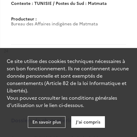
Contexte : TUNISIE / Postes du Sud : Matmata
Producteur :
Bureau des Affaires indigènes de Matmata
ésultat n°
24
Ce site utilise des
cookies
techniques nécessaires à
son bon fonctionnement. Ils ne contiennent aucune
donnée personnelle et sont exemptés de
consentements (Article 82 de la loi Informatique et
Libertés).
Vous pouvez consulter les conditions générales
d’utilisation sur le lien ci-dessous.
Dossiers de chancellerie
En savoir plus
J'ai compris