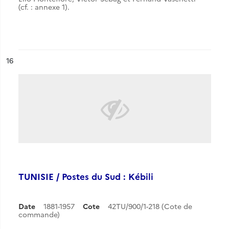
(cf. : annexe 1).
ésultat n°
16
TUNISIE / Postes du Sud : Kébili
Date
1881-1957
Cote
42TU/900/1-218 (Cote de
commande)