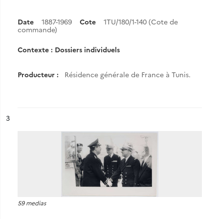
Date
1887-1969
Cote
1TU/180/1-140 (Cote de
commande)
Contexte : Dossiers individuels
Producteur :
Résidence générale de France à Tunis.
ésultat n°
3
59 medias