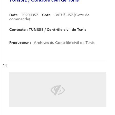
Date
1920-1957
Cote
34TU/1-157 (Cote de
commande)
Contexte : TUNISIE / Contrôle civil de Tunis
Producteur :
Archives du Contrôle civil de Tunis.
ésultat n°
14