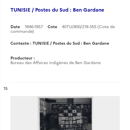
TUNISIE / Postes du Sud : Ben Gardane
Date
1846-1957
Cote
40TU/900/219-355 (Cote de
commande)
Contexte : TUNISIE / Postes du Sud : Ben Gardane
Producteur :
Bureau des Affaires indigènes de Ben Gardane
ésultat n°
15