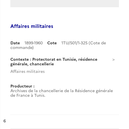
Affaires militaires
Date
1899-1960
Cote
1TU/501/1-325 (Cote de
commande)
Contexte : Protectorat en Tunisie, résidence
générale, chancellerie
Affaires militaires
Producteur :
Archives de la chancellerie de la Résidence générale
de France à Tunis.
ésultat n°
6