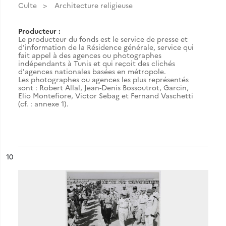
Culte
Architecture religieuse
Producteur :
Le producteur du fonds est le service de presse et
d'information de la Résidence générale, service qui
fait appel à des agences ou photographes
indépendants à Tunis et qui reçoit des clichés
d'agences nationales basées en métropole.
Les photographes ou agences les plus représentés
sont : Robert Allal, Jean-Denis Bossoutrot, Garcin,
Elio Montefiore, Victor Sebag et Fernand Vaschetti
(cf. : annexe 1).
ésultat n°
10