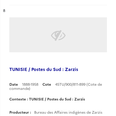
ésultat n°
8
TUNISIE / Postes du Sud : Zarzis
Date
1888-1958
Cote
45TU/900/811-899 (Cote de
commande)
Contexte : TUNISIE / Postes du Sud : Zarzis
Producteur :
Bureau des Affaires indigènes de Zarzis