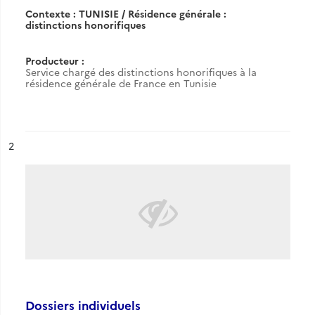
Contexte : TUNISIE / Résidence générale :
distinctions honorifiques
Producteur :
Service chargé des distinctions honorifiques à la
résidence générale de France en Tunisie
ésultat n°
2
Dossiers individuels