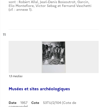
sont : Robert Allal, Jean-Denis Bossoutrot, Garcin,
Elio Montefiore, Victor Sebag et Fernand Vaschetti
(cf. : annexe 1).
ésultat n°
11
13 medias
Musées et sites archéologiques
Date
1957
Cote
53TU/2/104 (Cote de
commande)