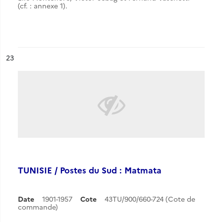
(cf. : annexe 1).
ésultat n°
23
TUNISIE / Postes du Sud : Matmata
Date
1901-1957
Cote
43TU/900/660-724 (Cote de
commande)