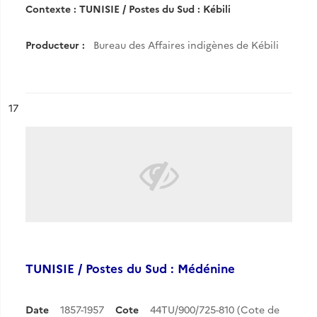
Contexte : TUNISIE / Postes du Sud : Kébili
Producteur :
Bureau des Affaires indigènes de Kébili
ésultat n°
17
TUNISIE / Postes du Sud : Médénine
Date
1857-1957
Cote
44TU/900/725-810 (Cote de