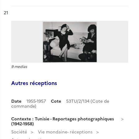
ésultat n°
21
9 medias
Autres réceptions
Date
1955-1957
Cote
53TU/2/134 (Cote de
commande)
Contexte : Tunisie - Reportages photographiques
(1942-1958)
Société
Vie mondaine- réceptions