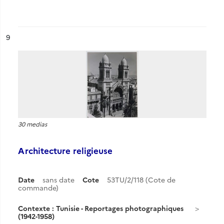
ésultat n°
9
30 medias
Architecture religieuse
Date
sans date
Cote
53TU/2/118 (Cote de
commande)
Contexte : Tunisie - Reportages photographiques
(1942-1958)