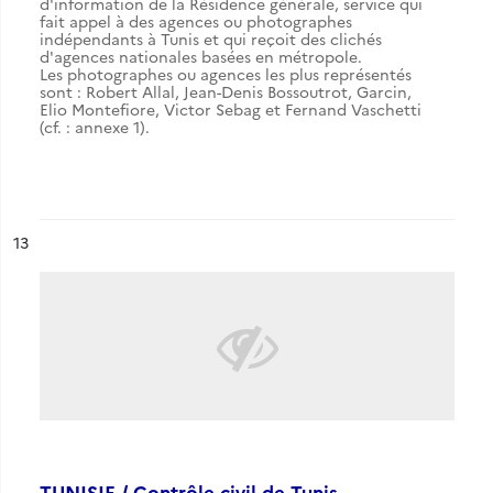
d'information de la Résidence générale, service qui
fait appel à des agences ou photographes
indépendants à Tunis et qui reçoit des clichés
d'agences nationales basées en métropole.
Les photographes ou agences les plus représentés
sont : Robert Allal, Jean-Denis Bossoutrot, Garcin,
Elio Montefiore, Victor Sebag et Fernand Vaschetti
(cf. : annexe 1).
ésultat n°
13
TUNISIE / Contrôle civil de Tunis