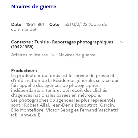
Navires de guerre
Date
1951-1961
Cote
53TU/2/122 (Cote de
commande)
Contexte : Tunisie - Reportages photographiques
(1942-1958)
Affaires militaires
Navires de guerre
Producteur :
Le producteur du fonds est le service de presse et
d'information de la Résidence générale, service qui
fait appel à des agences ou photographes
indépendants à Tunis et qui reçoit des clichés
d'agences nationales basées en métropole.
Les photographes ou agences les plus représentés
sont : Robert Allal, Jean-Denis Bossoutrot, Garcin,
Elio Montefiore, Victor Sebag et Fernand Vaschetti
(cf. : annexe 1).