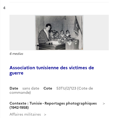
ésultat n°
4
6 medias
Association tunisienne des victimes de
guerre
Date
sans date
Cote
53TU/2/123 (Cote de
commande)
Contexte : Tunisie - Reportages photographiques
(1942-1958)
Affaires militaires