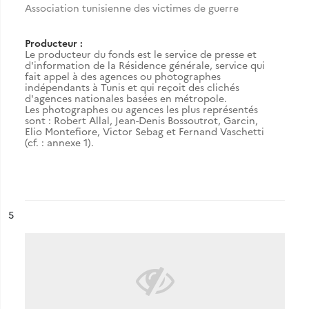
Association tunisienne des victimes de guerre
Producteur :
Le producteur du fonds est le service de presse et
d'information de la Résidence générale, service qui
fait appel à des agences ou photographes
indépendants à Tunis et qui reçoit des clichés
d'agences nationales basées en métropole.
Les photographes ou agences les plus représentés
sont : Robert Allal, Jean-Denis Bossoutrot, Garcin,
Elio Montefiore, Victor Sebag et Fernand Vaschetti
(cf. : annexe 1).
ésultat n°
5