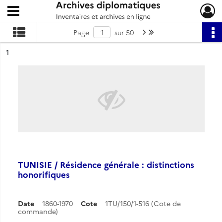
Ouvrir le menu déroulant
Archives diplomatiques
Page suivante : 1/50
Dernière page
Page
sur 50
ésultat n°
1
TUNISIE / Résidence générale : distinctions
honorifiques
Date
1860-1970
Cote
1TU/150/1-516 (Cote de
commande)