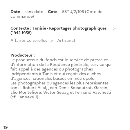
Date
sans date
Cote
53TU/2/106 (Cote de
commande)
Contexte : Tunisie - Reportages photographiques
(1942-1958)
Affaires culturelles
Artisanat
Producteur :
Le producteur du fonds est le service de presse et
d'information de la Résidence générale, service qui
fait appel à des agences ou photographes
indépendants à Tunis et qui reçoit des clichés
d'agences nationales basées en métropole.
Les photographes ou agences les plus représentés
sont : Robert Allal, Jean-Denis Bossoutrot, Garcin,
Elio Montefiore, Victor Sebag et Fernand Vaschetti
(cf. : annexe 1).
ésultat n°
19