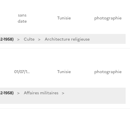
sans
Tunisie
photographie
date
2-1958)
Culte
Architecture religieuse
01/07/1…
Tunisie
photographie
2-1958)
Affaires militaires