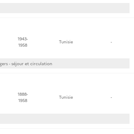
1943-
Tunisie
-
1958
ers - séjour et circulation
1888-
Tunisie
-
1958