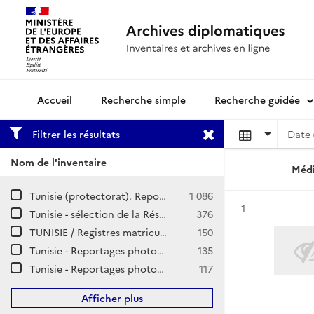
Recherche simple
Recherche guidée
Archives diplomatiques
Filtrer les résultats
Date 
Nom de l'inventaire
Médi
Tunisie (protectorat). Reportages photographiques du service de l'information.
1 086
Résultat n°
1
Tunisie - sélection de la Résidence
376
TUNISIE / Registres matricules
150
Tunisie - Reportages photographiques (1942-1958)
135
Tunisie - Reportages photographiques
117
Afficher plus