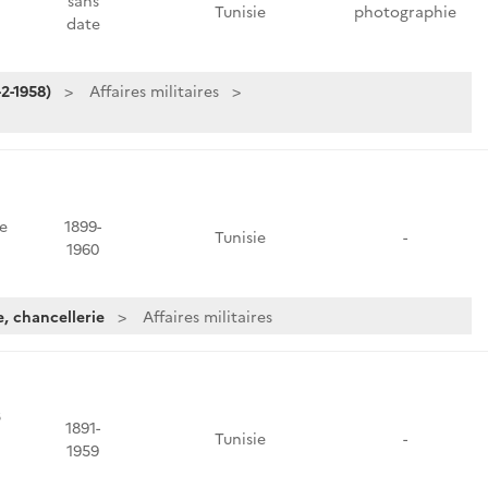
sans
Tunisie
photographie
date
2-1958)
Affaires militaires
e
1899-
Tunisie
-
1960
e, chancellerie
Affaires militaires
3
1891-
Tunisie
-
1959