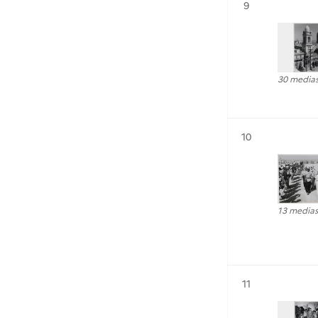
Résultat n°
9
30 media
Résultat n°
10
13 medias
Résultat n°
11