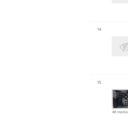
Résultat n°
14
Résultat n°
15
48 media