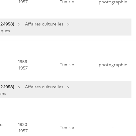
1957
Tunisie
photographie
2-1958)
Affaires culturelles
iques
1956-
Tunisie
photographie
1957
2-1958)
Affaires culturelles
ons
de
1920-
Tunisie
-
1957