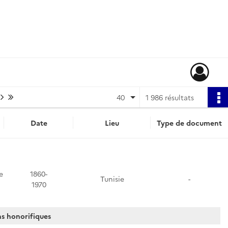
Page suivante : 1/50
Dernière page
40
1 986 résultats
Date
Lieu
Type de document
e
1860-
Tunisie
-
1970
ns honorifiques