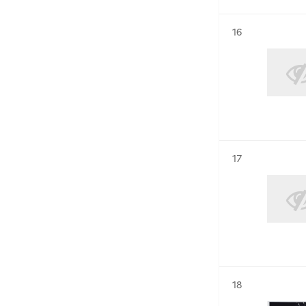
Résultat n°
16
Résultat n°
17
Résultat n°
18