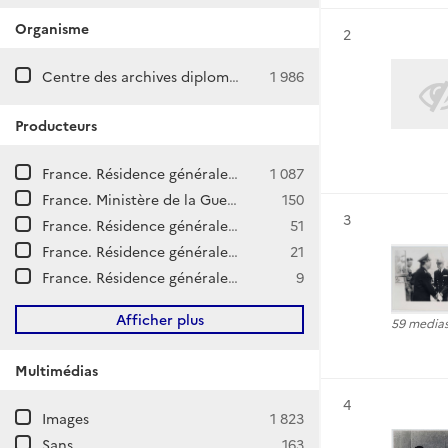
Organisme
Résultat n°
2
Centre des archives diplomatiques de Nantes
1 986
Producteurs
France. Résidence générale en Tunisie. Direction de l'Information.
1 087
France. Ministère de la Guerre. Subdivision de la Tunisie. Direction de l'Infanterie.
150
Résultat n°
3
France. Résidence générale en Tunisie. Service des Affaires indigènes.
51
France. Résidence générale en Tunisie. Inspection générale des services administratifs. Conseil supérieur d'enquête.
21
France. Résidence générale en Tunisie.
9
Afficher plus
59 media
Multimédias
Résultat n°
4
Images
1 823
Sans
163