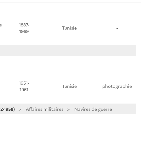
e
1887-
Tunisie
-
1969
1951-
Tunisie
photographie
1961
2-1958)
Affaires militaires
Navires de guerre