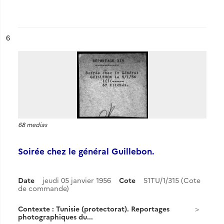
ésultat n°
6
68 medias
Soirée chez le général Guillebon.
Date
jeudi 05 janvier 1956
Cote
51TU/1/315 (Cote
de commande)
Contexte : Tunisie (protectorat). Reportages
photographiques du...