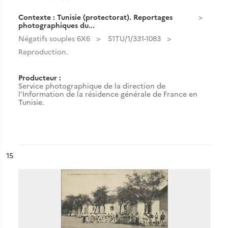
Contexte : Tunisie (protectorat). Reportages
photographiques du...
Négatifs souples 6X6
51TU/1/331-1083
Reproduction.
Producteur :
Service photographique de la direction de
l'Information de la résidence générale de France en
Tunisie.
ésultat n°
15