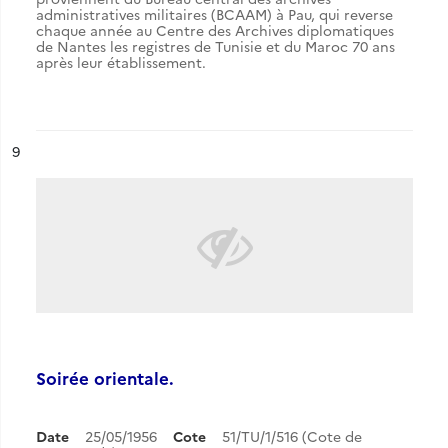
administratives militaires (BCAAM) à Pau, qui reverse
chaque année au Centre des Archives diplomatiques
de Nantes les registres de Tunisie et du Maroc 70 ans
après leur établissement.
ésultat n°
9
Soirée orientale.
Date
25/05/1956
Cote
51/TU/1/516 (Cote de