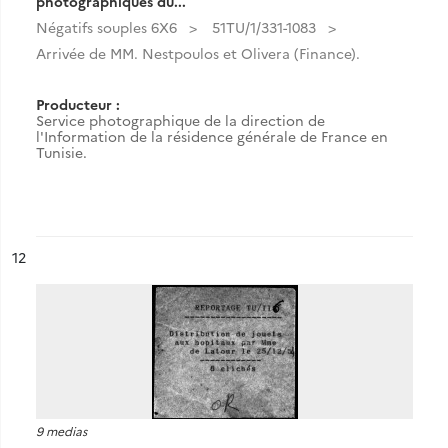
photographiques du...
Négatifs souples 6X6
51TU/1/331-1083
Arrivée de MM. Nestpoulos et Olivera (Finance).
Producteur :
Service photographique de la direction de
l'Information de la résidence générale de France en
Tunisie.
ésultat n°
12
9 medias