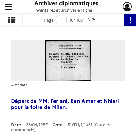
Ouvrir le menu déroulant
Archives diplomatiques
Page suivante : 1/100
Dernière page
Page
sur 100
ésultat n°
1
4 medias
Départ de MM. Ferjani, Ben Amar et Khiari
pour la foire de Milan.
Date
23/04/1957
Cote
51/TU/1/1031 (Cote de
commande)