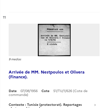
ésultat n°
11
9 medias
Arrivée de MM. Nestpoulos et Olivera
(Finance).
Date
07/08/1956
Cote
51/TU/1/626 (Cote de
commande)
Contexte : Tunisie (protectorat). Reportages