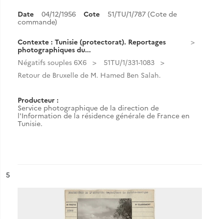
Date
04/12/1956
Cote
51/TU/1/787 (Cote de
commande)
Contexte : Tunisie (protectorat). Reportages
photographiques du...
Négatifs souples 6X6
51TU/1/331-1083
Retour de Bruxelle de M. Hamed Ben Salah.
Producteur :
Service photographique de la direction de
l'Information de la résidence générale de France en
Tunisie.
ésultat n°
5