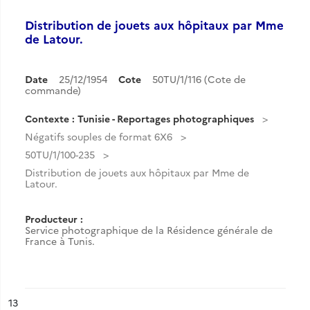
Distribution de jouets aux hôpitaux par Mme
de Latour.
Date
25/12/1954
Cote
50TU/1/116 (Cote de
commande)
Contexte : Tunisie - Reportages photographiques
Négatifs souples de format 6X6
50TU/1/100-235
Distribution de jouets aux hôpitaux par Mme de
Latour.
Producteur :
Service photographique de la Résidence générale de
France à Tunis.
ésultat n°
13