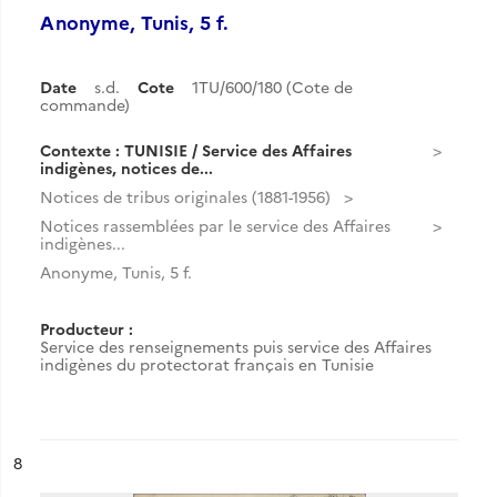
Anonyme, Tunis, 5 f.
Date
s.d.
Cote
1TU/600/180 (Cote de
commande)
Contexte : TUNISIE / Service des Affaires
indigènes, notices de...
Notices de tribus originales (1881-1956)
Notices rassemblées par le service des Affaires
indigènes...
Anonyme, Tunis, 5 f.
Producteur :
Service des renseignements puis service des Affaires
indigènes du protectorat français en Tunisie
ésultat n°
8