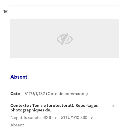
ésultat n°
16
Absent.
Cote
51TU/1/152 (Cote de commande)
Contexte : Tunisie (protectorat). Reportages
photographiques du...
Négatifs souples 6X6
51TU/1/10-330
Absent.