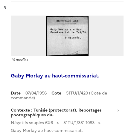
ésultat n°
3
10 medias
Gaby Morlay au haut-commissariat.
Date
07/04/1956
Cote
51TU/1/420 (Cote de
commande)
Contexte : Tunisie (protectorat). Reportages
photographiques du...
Négatifs souples 6X6
51TU/1/331-1083
Gaby Morlay au haut-commissariat.