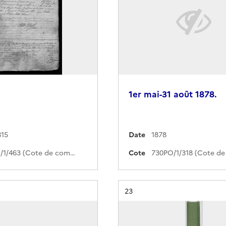
1er mai-31 août 1878.
815
Date
1878
712PO/1/463 (Cote de commande)
Cote
Résultat n°
23