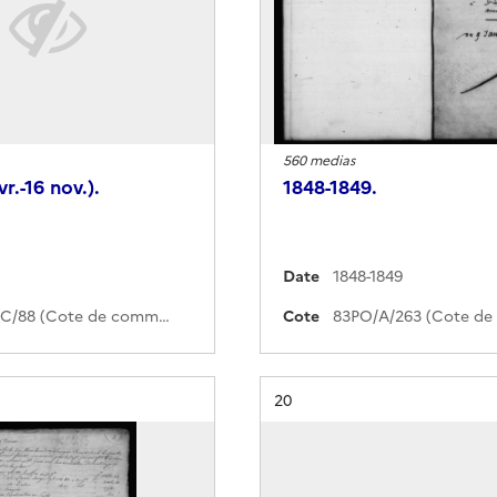
560 medias
r.-16 nov.).
1848-1849.
Date
1848-1849
92PO/C/88 (Cote de commande)
Cote
Résultat n°
20