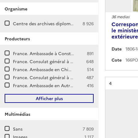
Organisme
36 medias
Centre des archives diplomatiques de Nantes
8 926
Correspon
le ministè
extérieure
Producteurs
Date
1806-
France. Ambassade à Constantinople
891
Cote
France. Consulat général à La Nouvelle-Orléans (États-Unis)
648
France. Ambassade en Chine (Pékin)
514
France. Consulat général à Shanghai (Chine)
487
Résultat n°
4
France. Ambassade en Autriche (Vienne)
416
Afficher plus
Multimédias
Sans
7 809
Images
1 117