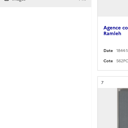
Agence co
Ramleh
Date
1844-
Cote
Résultat n°
7