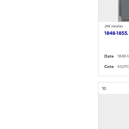
245 medias
1848-1855.
Date
1848-
Cote
Résultat n°
10