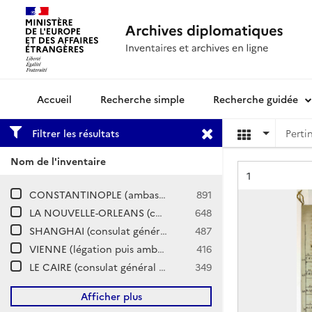
Recherche simple
Recherche guidée
Archives diplomatiques
Filtrer les résultats
Nom de l'inventaire
Résultat n°
1
CONSTANTINOPLE (ambassade)
891
LA NOUVELLE-ORLEANS (consulat puis consulat général)
648
SHANGHAI (consulat général)
487
VIENNE (légation puis ambassade)
416
LE CAIRE (consulat général et agence diplomatique de France en Egypte, légation puis ambassade)
349
Afficher plus