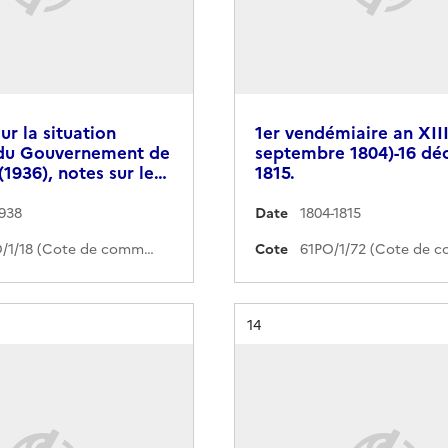
r la situation
1er vendémiaire an XIII
 du Gouvernement de
septembre 1804)-16 d
(1936), notes sur le…
1815.
1938
Date
1804-1815
348PO/1/18 (Cote de commande)
Cote
Résultat n°
14