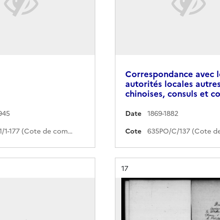
Correspondance avec l
autorités locales autre
chinoises, consuls et c
945
Date
1869-1882
41PO/1/1-177 (Cote de commande)
Cote
Résultat n°
17