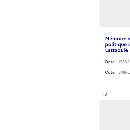
Mémoire su
politique
Lattaquié 
Date
1936-
Cote
Résultat n°
13