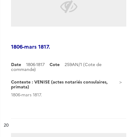
1806-mars 1817.
Date
1806-1817
Cote
259AN/1 (Cote de
commande)
Contexte : VENISE (actes notariés consulaires,
primata)
1806-mars 1817.
ésultat n°
20