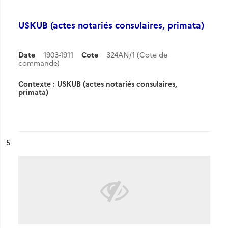
USKUB (actes notariés consulaires, primata)
Date
1903-1911
Cote
324AN/1 (Cote de
commande)
Contexte : USKUB (actes notariés consulaires,
primata)
ésultat n°
5