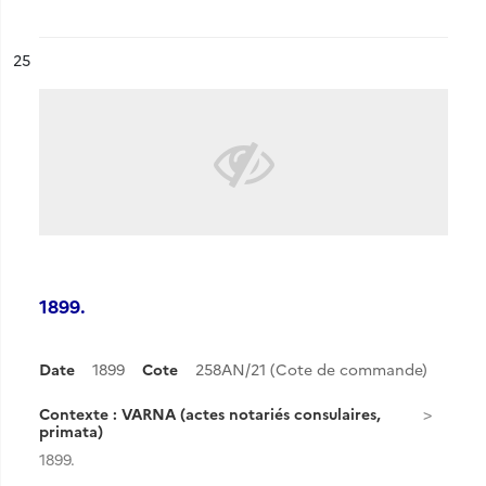
ésultat n°
25
1899.
Date
1899
Cote
258AN/21 (Cote de commande)
Contexte : VARNA (actes notariés consulaires,
primata)
1899.