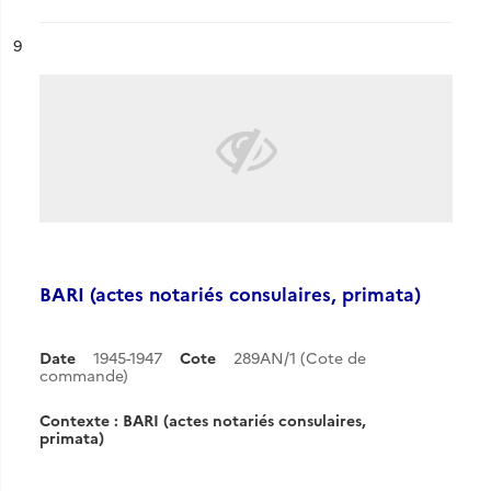
ésultat n°
9
BARI (actes notariés consulaires, primata)
Date
1945-1947
Cote
289AN/1 (Cote de
commande)
Contexte : BARI (actes notariés consulaires,
primata)