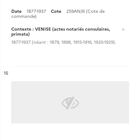
Date
1877-1937
Cote
259AN/6 (Cote de
commande)
Contexte : VENISE (actes notariés consulaires,
primata)
1877-1937 (néant : 1879, 1898, 1915-1916, 1920-1929).
ésultat n°
15