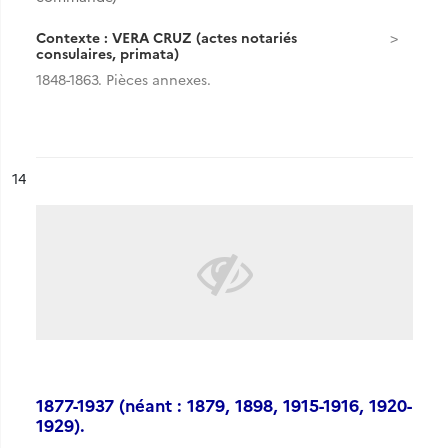
Contexte : VERA CRUZ (actes notariés
consulaires, primata)
1848-1863. Pièces annexes.
ésultat n°
14
1877-1937 (néant : 1879, 1898, 1915-1916, 1920-
1929).