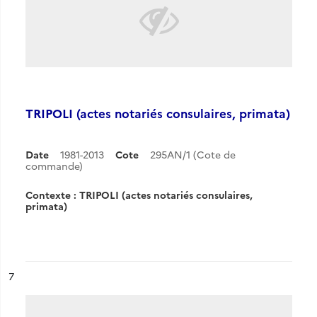
TRIPOLI (actes notariés consulaires, primata)
Date
1981-2013
Cote
295AN/1 (Cote de
commande)
Contexte : TRIPOLI (actes notariés consulaires,
primata)
ésultat n°
7