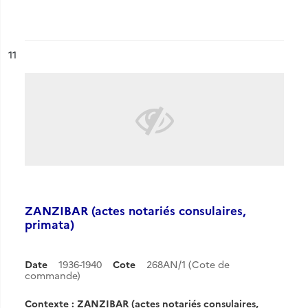
ésultat n°
11
ZANZIBAR (actes notariés consulaires,
primata)
Date
1936-1940
Cote
268AN/1 (Cote de
commande)
Contexte : ZANZIBAR (actes notariés consulaires,