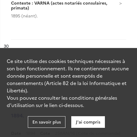
Contexte : VARNA (actes notariés consulaires,
primata)
1895 (néant).
ésultat n°
30
Ce site utilise des
cookies
techniques nécessaires à
son bon fonctionnement. Ils ne contiennent aucune
donnée personnelle et sont exemptés de
consentements (Article 82 de la loi Informatique et
Libertés).
Vous pouvez consulter les conditions générales
d’utilisation sur le lien ci-dessous.
1894.
En savoir plus
J'ai compris
Date
1894
Cote
258AN/16 (Cote de commande)