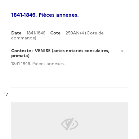
1841-1846. Pièces annexes.
Date
1841-1846
Cote
259AN/4 (Cote de
commande)
Contexte : VENISE (actes notariés consulaires,
primata)
1841-1846. Pièces annexes.
ésultat n°
17