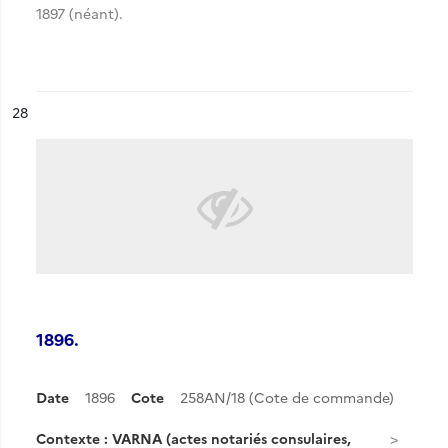
1897 (néant).
ésultat n°
28
1896.
Date
1896
Cote
258AN/18 (Cote de commande)
Contexte : VARNA (actes notariés consulaires,