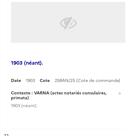
1903 (néant).
Date
1903
Cote
258AN/25 (Cote de commande)
Contexte : VARNA (actes notariés consulaires,
primata)
1903 (néant).
ésultat n°
22