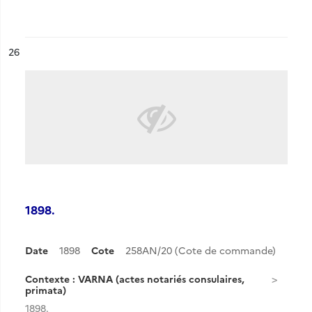
ésultat n°
26
1898.
Date
1898
Cote
258AN/20 (Cote de commande)
Contexte : VARNA (actes notariés consulaires,
primata)
1898.