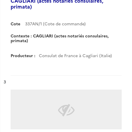
CAGLIARI (actes notariés consulaires,
primata)
Cote
337AN/1 (Cote de commande)
Contexte : CAGLIARI (actes notariés consulaires,
primata)
Producteur :
Consulat de France à Cagliari (Italie)
ésultat n°
3