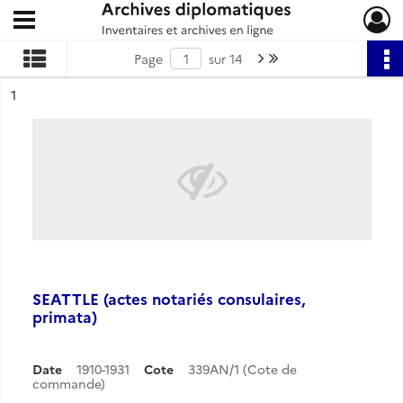
Ouvrir le menu déroulant
Archives diplomatiques
Page suivante : 1/14
Dernière page
Page
sur 14
ésultat n°
1
SEATTLE (actes notariés consulaires,
primata)
Date
1910-1931
Cote
339AN/1 (Cote de
commande)