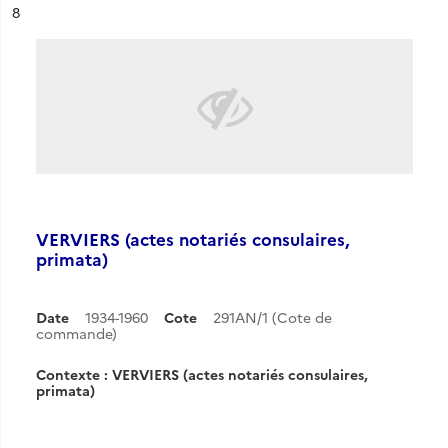
ésultat n°
8
VERVIERS (actes notariés consulaires,
primata)
Date
1934-1960
Cote
291AN/1 (Cote de
commande)
Contexte : VERVIERS (actes notariés consulaires,
primata)