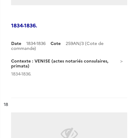
1834-1836.
Date
1834-1836
Cote
259AN/3 (Cote de
commande)
Contexte : VENISE (actes notariés consulaires,
primata)
1834-1836.
ésultat n°
18