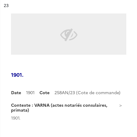
ésultat n°
23
1901.
Date
1901
Cote
258AN/23 (Cote de commande)
Contexte : VARNA (actes notariés consulaires,
primata)
1901.