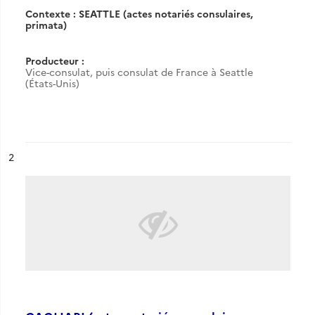
Contexte : SEATTLE (actes notariés consulaires,
primata)
Producteur :
Vice-consulat, puis consulat de France à Seattle
(États-Unis)
ésultat n°
2