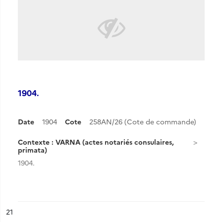
1904.
Date
1904
Cote
258AN/26 (Cote de commande)
Contexte : VARNA (actes notariés consulaires,
primata)
1904.
ésultat n°
21