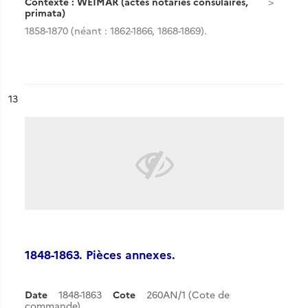
Contexte : WEIMAR (actes notariés consulaires,
primata)
1858-1870 (néant : 1862-1866, 1868-1869).
ésultat n°
13
1848-1863. Pièces annexes.
Date
1848-1863
Cote
260AN/1 (Cote de
commande)