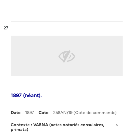
ésultat n°
27
1897 (néant).
Date
1897
Cote
258AN/19 (Cote de commande)
Contexte : VARNA (actes notariés consulaires,
primata)