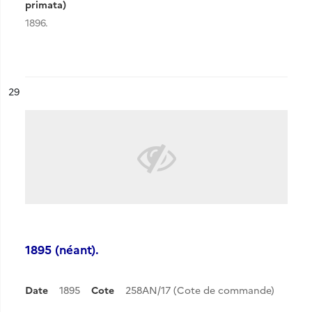
primata)
1896.
ésultat n°
29
1895 (néant).
Date
1895
Cote
258AN/17 (Cote de commande)