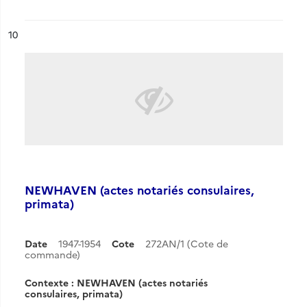
ésultat n°
10
NEWHAVEN (actes notariés consulaires,
primata)
Date
1947-1954
Cote
272AN/1 (Cote de
commande)
Contexte : NEWHAVEN (actes notariés
consulaires, primata)