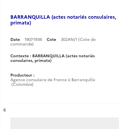
BARRANQUILLA (actes notariés consulaires,
primata)
Date
1907-1936
Cote
302AN/1 (Cote de
commande)
Contexte : BARRANQUILLA (actes notariés
consulaires, primata)
Producteur :
Agence consulaire de France à Barranquilla
(Colombie)
ésultat n°
6