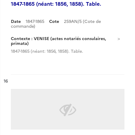
1847-1865 (néant: 1856, 1858). Table.
Date
1847-1865
Cote
259AN/5 (Cote de
commande)
Contexte : VENISE (actes notariés consulaires,
primata)
1847-1865 (néant: 1856, 1858). Table.
ésultat n°
16