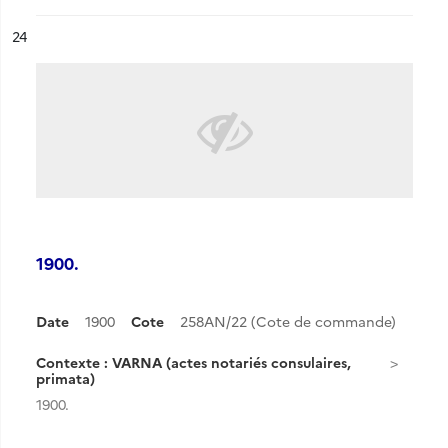
ésultat n°
24
1900.
Date
1900
Cote
258AN/22 (Cote de commande)
Contexte : VARNA (actes notariés consulaires,
primata)
1900.