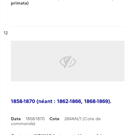
primata)
ésultat n°
12
1858-1870 (néant : 1862-1866, 1868-1869).
Date
1858-1870
Cote
264AN/1 (Cote de
commande)