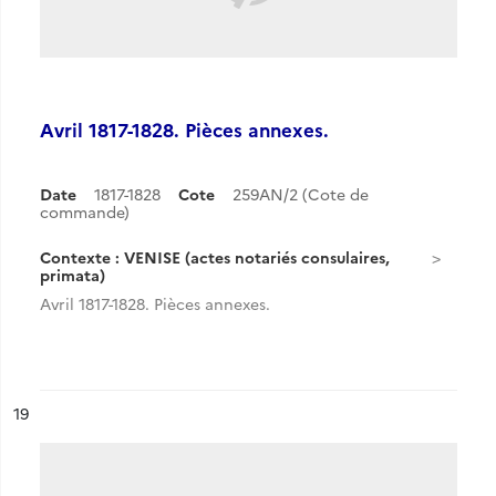
Avril 1817-1828. Pièces annexes.
Date
1817-1828
Cote
259AN/2 (Cote de
commande)
Contexte : VENISE (actes notariés consulaires,
primata)
Avril 1817-1828. Pièces annexes.
ésultat n°
19