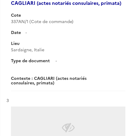
CAGLIARI (actes notariés consulaires, primata)
Cote
337AN/1 (Cote de commande)
Date
-
Lieu
Sardaigne, Italie
Type de document
-
Contexte : CAGLIARI (actes notariés
consulaires, primata)
Résultat n°
3