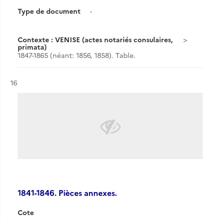
Type de document
-
Contexte : VENISE (actes notariés consulaires,
primata)
1847-1865 (néant: 1856, 1858). Table.
Résultat n°
16
1841-1846. Pièces annexes.
Cote