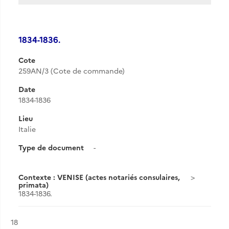
1834-1836.
Cote
259AN/3 (Cote de commande)
Date
1834-1836
Lieu
Italie
Type de document
-
Contexte : VENISE (actes notariés consulaires,
primata)
1834-1836.
Résultat n°
18