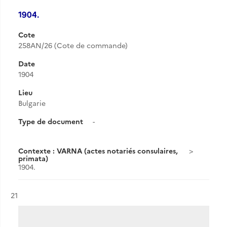
1904.
Cote
258AN/26 (Cote de commande)
Date
1904
Lieu
Bulgarie
Type de document
-
Contexte : VARNA (actes notariés consulaires,
primata)
1904.
Résultat n°
21