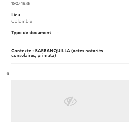
1907-1936
Lieu
Colombie
Type de document
-
Contexte : BARRANQUILLA (actes notariés
consulaires, primata)
Résultat n°
6