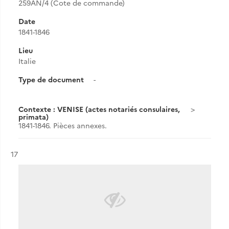
259AN/4 (Cote de commande)
Date
1841-1846
Lieu
Italie
Type de document
-
Contexte : VENISE (actes notariés consulaires,
primata)
1841-1846. Pièces annexes.
Résultat n°
17