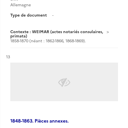
Allemagne
Type de document
-
Contexte : WEIMAR (actes notariés consulaires,
primata)
1858-1870 (néant : 1862-1866, 1868-1869).
Résultat n°
13
1848-1863. Pièces annexes.