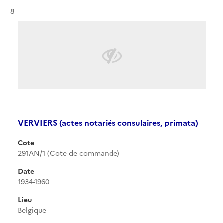
Résultat n°
8
VERVIERS (actes notariés consulaires, primata)
Cote
291AN/1 (Cote de commande)
Date
1934-1960
Lieu
Belgique