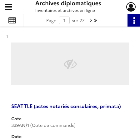
Ouvrir le menu déroulant
Archives diplomatiques
Page suivante : 1/27
Dernière page
Page
sur 27
Résultat n°
1
SEATTLE (actes notariés consulaires, primata)
Cote
339AN/1 (Cote de commande)
Date