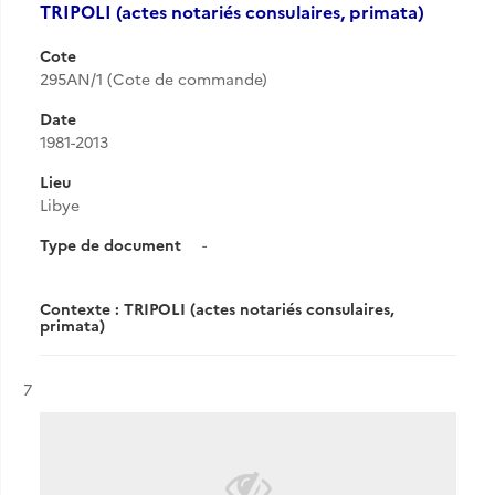
TRIPOLI (actes notariés consulaires, primata)
Cote
295AN/1 (Cote de commande)
Date
1981-2013
Lieu
Libye
Type de document
-
Contexte : TRIPOLI (actes notariés consulaires,
primata)
Résultat n°
7