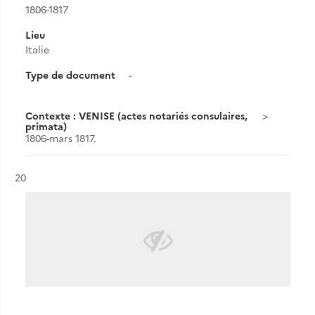
1806-1817
Lieu
Italie
Type de document
-
Contexte : VENISE (actes notariés consulaires,
primata)
1806-mars 1817.
Résultat n°
20