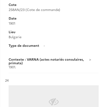
Cote
258AN/23 (Cote de commande)
Date
1901
Lieu
Bulgarie
Type de document
-
Contexte : VARNA (actes notariés consulaires,
primata)
1901.
Résultat n°
24