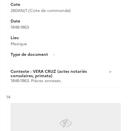
Cote
260AN/1 (Cote de commande)
Date
1848-1863
Lieu
Mexique
Type de document
-
Contexte : VERA CRUZ (actes notariés
consulaires, primata)
1848-1863. Pièces annexes.
Résultat n°
14