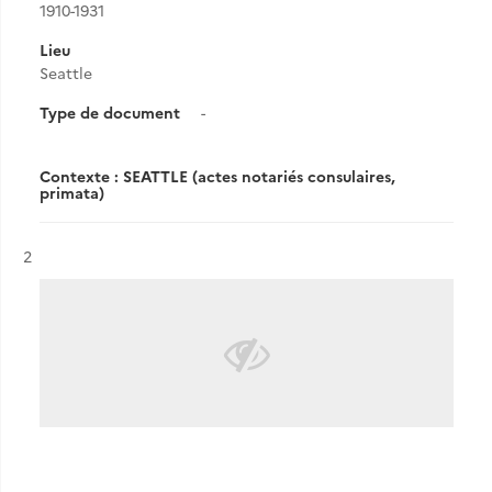
1910-1931
Lieu
Seattle
Type de document
-
Contexte : SEATTLE (actes notariés consulaires,
primata)
Résultat n°
2