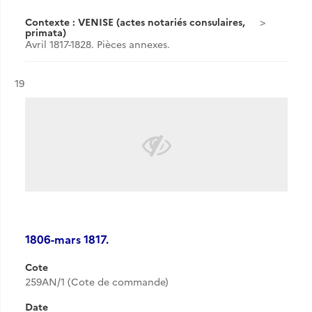
Contexte : VENISE (actes notariés consulaires,
primata)
Avril 1817-1828. Pièces annexes.
Résultat n°
19
1806-mars 1817.
Cote
259AN/1 (Cote de commande)
Date