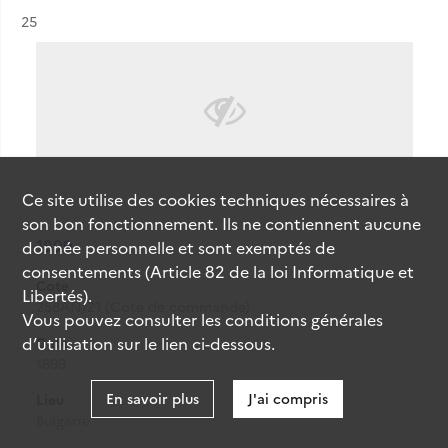
Résultat n°
25
Ce site utilise des
cookies
techniques nécessaires à
son bon fonctionnement. Ils ne contiennent aucune
1899.
donnée personnelle et sont exemptés de
consentements (Article 82 de la loi Informatique et
Cote
Libertés).
258AN/21 (Cote de commande)
Vous pouvez consulter les conditions générales
d’utilisation sur le lien ci-dessous.
Date
1899
En savoir plus
J'ai compris
Lieu
Bulgarie