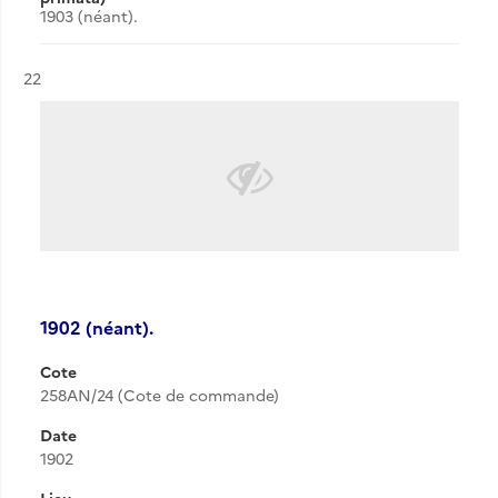
1903 (néant).
Résultat n°
22
1902 (néant).
Cote
258AN/24 (Cote de commande)
Date
1902