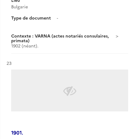
Lieu
Bulgarie
Type de document
-
Contexte : VARNA (actes notariés consulaires,
primata)
1902 (néant).
Résultat n°
23
1901.