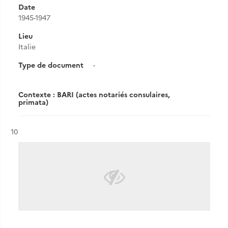
Date
1945-1947
Lieu
Italie
Type de document
-
Contexte : BARI (actes notariés consulaires,
primata)
Résultat n°
10