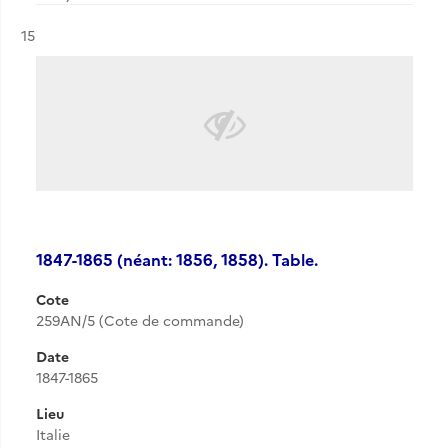
Résultat n°
15
1847-1865 (néant: 1856, 1858). Table.
Cote
259AN/5 (Cote de commande)
Date
1847-1865
Lieu
Italie