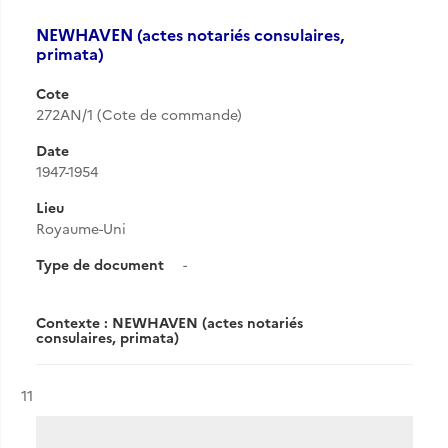
NEWHAVEN (actes notariés consulaires,
primata)
Cote
272AN/1 (Cote de commande)
Date
1947-1954
Lieu
Royaume-Uni
Type de document
-
Contexte : NEWHAVEN (actes notariés
consulaires, primata)
Résultat n°
11