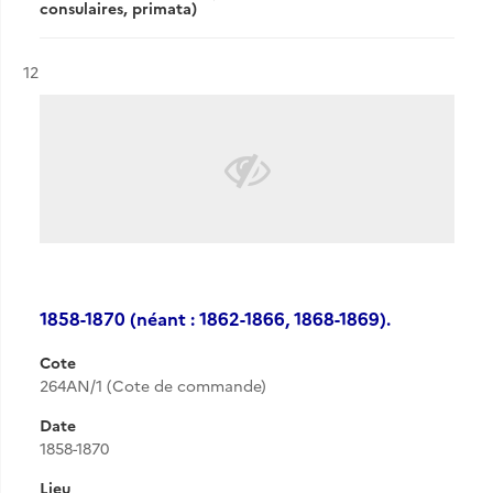
consulaires, primata)
Résultat n°
12
1858-1870 (néant : 1862-1866, 1868-1869).
Cote
264AN/1 (Cote de commande)
Date
1858-1870
Lieu