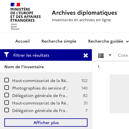
Recherche simple
Recherche guidée
Archives diplomatiques
Filtrer les résultats
Cote 
Résultat n°
Nom de l'inventaire
1
Haut-commissariat de la République française en Syrie et au Liban, Secrétariat général.
152
Photographies du service d'information de la DGFL
140
Délégation générale de France au Levant, Service d'information et de radiodiffusion
82
Haut-commissariat de la République française en Syrie et au Liban, cabinet politique
31
Délégation générale de France au Levant, cabinet politique
7
Afficher plus