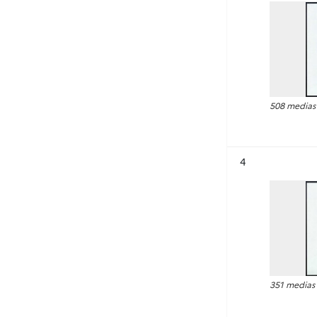
508 medias
Résultat n°
4
351 medias