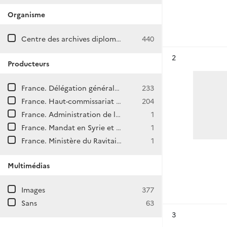
Organisme
Centre des archives diplomatiques de Nantes
440
Résultat n°
2
Producteurs
France. Délégation générale au Levant
233
France. Haut-commissariat en Syrie et au Liban
204
France. Administration de la Cilicie
1
France. Mandat en Syrie et au Liban
1
France. Ministère du Ravitaillement et de l'Approvisionnement de la République syrienne
1
Multimédias
Images
377
Sans
63
Résultat n°
3