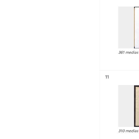
361 medias
Résultat n°
11
310 medias