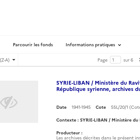
Parcourir les fonds
Informations pratiques
(Z-A)
Page
sur 6
SYRIE-LIBAN / Ministère du Ravi
République syrienne, archives du
Date
1941-1945
Cote
5SL/20/1 (Co
Contexte : SYRIE-LIBAN / Ministère du 
Producteur :
Les archives décrites dans le présent 