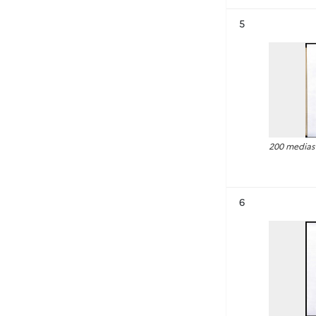
Résultat n°
5
200 medias
Résultat n°
6