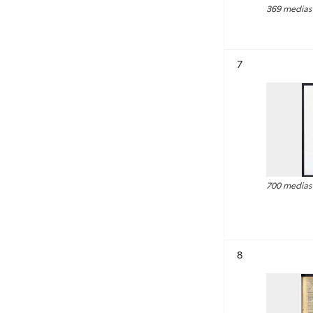
369 medias
Résultat n°
7
700 medias
Résultat n°
8