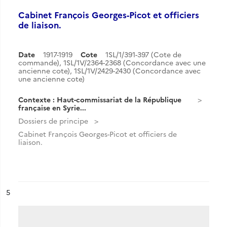
Cabinet François Georges-Picot et officiers
de liaison.
Date
1917-1919
Cote
1SL/1/391-397 (Cote de
commande), 1SL/1V/2364-2368 (Concordance avec une
ancienne cote), 1SL/1V/2429-2430 (Concordance avec
une ancienne cote)
Contexte : Haut-commissariat de la République
française en Syrie...
Dossiers de principe
Cabinet François Georges-Picot et officiers de
liaison.
ésultat n°
5