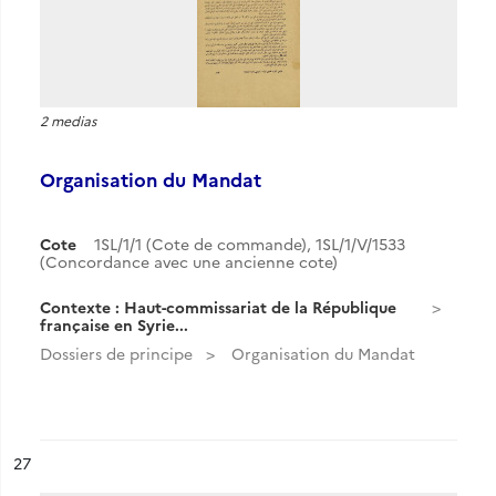
2 medias
Organisation du Mandat
Cote
1SL/1/1 (Cote de commande), 1SL/1/V/1533
(Concordance avec une ancienne cote)
Contexte : Haut-commissariat de la République
française en Syrie...
Dossiers de principe
Organisation du Mandat
ésultat n°
27