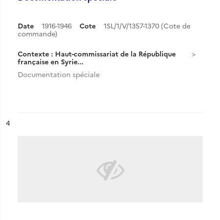
Date
1916-1946
Cote
1SL/1/V/1357-1370 (Cote de
commande)
Contexte : Haut-commissariat de la République
française en Syrie...
Documentation spéciale
ésultat n°
4