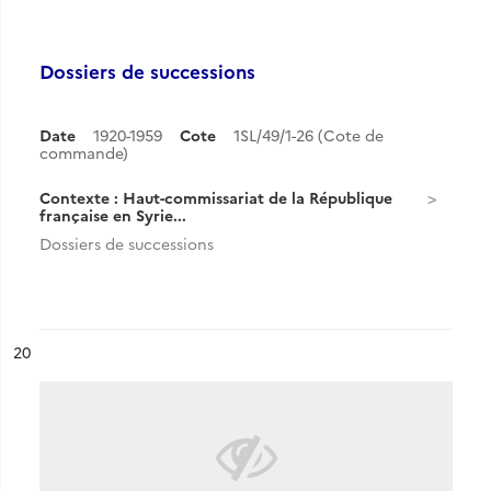
Dossiers de successions
Date
1920-1959
Cote
1SL/49/1-26 (Cote de
commande)
Contexte : Haut-commissariat de la République
française en Syrie...
Dossiers de successions
ésultat n°
20