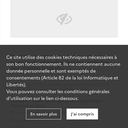
Contrôle des étrangers. Lutte contre la
Ce site utilise des
cookies
techniques nécessaires à
propagande étrangère dans les territoires
son bon fonctionnement. Ils ne contiennent aucune
sous mandat français.
donnée personnelle et sont exemptés de
consentements (Article 82 de la loi Informatique et
Libertés).
Cote
1SL/1/257 (Cote de commande), 1SL/1/V/628
(Concordance avec une ancienne cote)
Vous pouvez consulter les conditions générales
d’utilisation sur le lien ci-dessous.
Contexte : Haut-commissariat de la République
française en Syrie...
Dossiers de principe
Affaires étrangères
En savoir plus
J'ai compris
Activités étrangères
Contrôle des étrangers. Lutte contre la