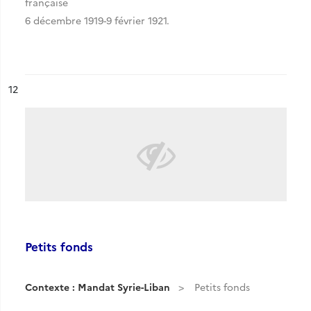
française
6 décembre 1919-9 février 1921.
ésultat n°
12
Petits fonds
Contexte : Mandat Syrie-Liban
Petits fonds