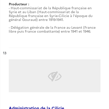
Producteur :
- Haut-commissariat de la République française en
Syrie et au Liban (Haut-commissariat de la
République française en Syrie-Cilicie à l'époque du
général Gouraud) entre 1919-1941.
- Délégation générale de la France au Levant (France
libre puis France combattante) entre 1941 et 1946.
ésultat n°
13
Administration de la Cilicie