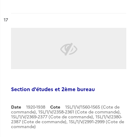
ésultat n°
17
Section d'études et 2ème bureau
Date
1920-1938
Cote
1SL/1/V/1560-1565 (Cote de
commande), 1SL/1/V/2358-2361 (Cote de commande),
1SL/1/V/2369-2377 (Cote de commande), 1SL/1/V/2380-
2387 (Cote de commande), 1SL/1/V/2991-2999 (Cote de
commande)