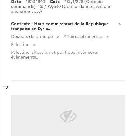
Date
1920-1940
Cote
1SL/1/278 (Cote de
commande), 1SL/1/V/640 (Concordance avec une
ancienne cote)
Contexte : Haut-commissariat de la République
française en Syrie...
Dossiers de principe
Affaires étrangères
Palestine
Palestine, situation et politique intérieure,
évènements...
ésultat n°
19