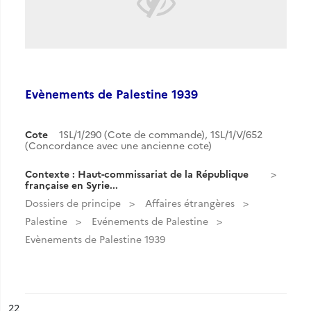
Evènements de Palestine 1939
Cote
1SL/1/290 (Cote de commande), 1SL/1/V/652
(Concordance avec une ancienne cote)
Contexte : Haut-commissariat de la République
française en Syrie...
Dossiers de principe
Affaires étrangères
Palestine
Evénements de Palestine
Evènements de Palestine 1939
ésultat n°
22