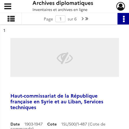
Ouvrir le menu déroulant
Archives diplomatiques
Page suivante : 1/6
Dernière page
Page
sur 6
ésultat n°
1
Haut-commissariat de la République
française en Syrie et au Liban, Services
techniques
Date
1903-1947
Cote
1SL/500/1-487 (Cote de
commande)