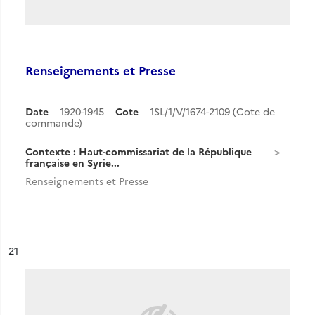
Renseignements et Presse
Date
1920-1945
Cote
1SL/1/V/1674-2109 (Cote de
commande)
Contexte : Haut-commissariat de la République
française en Syrie...
Renseignements et Presse
ésultat n°
21