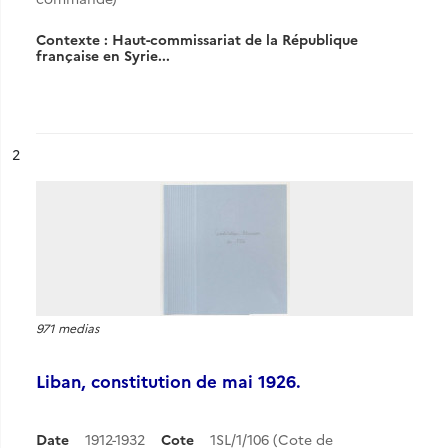
Contexte : Haut-commissariat de la République
française en Syrie...
ésultat n°
2
971 medias
Liban, constitution de mai 1926.
Date
1912-1932
Cote
1SL/1/106 (Cote de