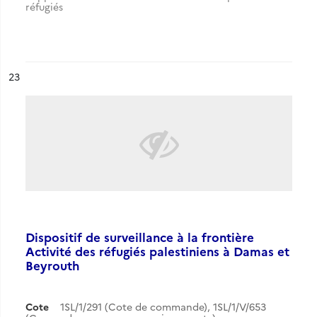
réfugiés
ésultat n°
23
Dispositif de surveillance à la frontière
Activité des réfugiés palestiniens à Damas et
Beyrouth
Cote
1SL/1/291 (Cote de commande), 1SL/1/V/653