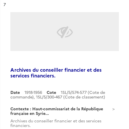
ésultat n°
7
Archives du conseiller financier et des
services financiers.
Date
1918-1956
Cote
1SL/5/574-577 (Cote de
commande), 1SL/5/300-467 (Cote de classement)
Contexte : Haut-commissariat de la République
française en Syrie...
Archives du conseiller financier et des services
financiers.