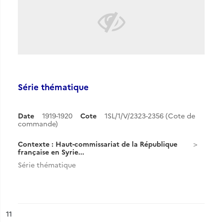
Série thématique
Date
1919-1920
Cote
1SL/1/V/2323-2356 (Cote de
commande)
Contexte : Haut-commissariat de la République
française en Syrie...
Série thématique
ésultat n°
11