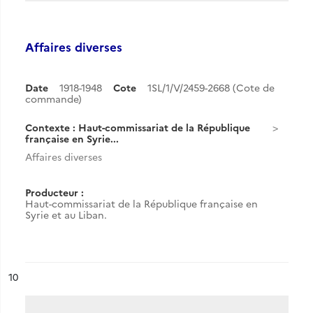
Affaires diverses
Date
1918-1948
Cote
1SL/1/V/2459-2668 (Cote de
commande)
Contexte : Haut-commissariat de la République
française en Syrie...
Affaires diverses
Producteur :
Haut-commissariat de la République française en
Syrie et au Liban.
ésultat n°
10