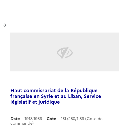
ésultat n°
8
Haut-commissariat de la République
française en Syrie et au Liban, Service
législatif et juridique
Date
1918-1953
Cote
1SL/250/1-83 (Cote de
commande)