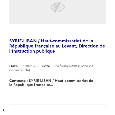
SYRIE-LIBAN / Haut-commissariat de la
République française au Levant, Direction de
l'Instruction publique
Date
1918-1945
Cote
1SL/600/1-208 (Cote de
commande)
Contexte : SYRIE-LIBAN / Haut-commissariat de
la République française...
ésultat n°
6