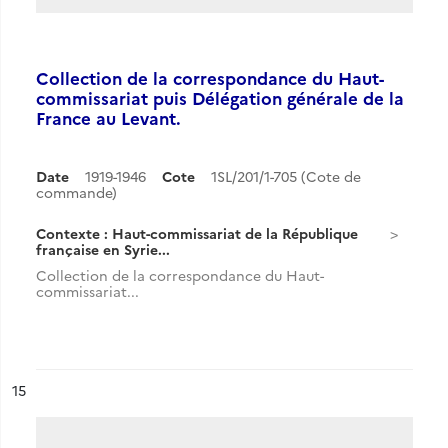
Collection de la correspondance du Haut-
commissariat puis Délégation générale de la
France au Levant.
Date
1919-1946
Cote
1SL/201/1-705 (Cote de
commande)
Contexte : Haut-commissariat de la République
française en Syrie...
Collection de la correspondance du Haut-
commissariat...
ésultat n°
15