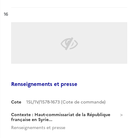
ésultat n°
16
Renseignements et presse
Cote
1SL/1V/1578-1673 (Cote de commande)
Contexte : Haut-commissariat de la République
française en Syrie...
Renseignements et presse