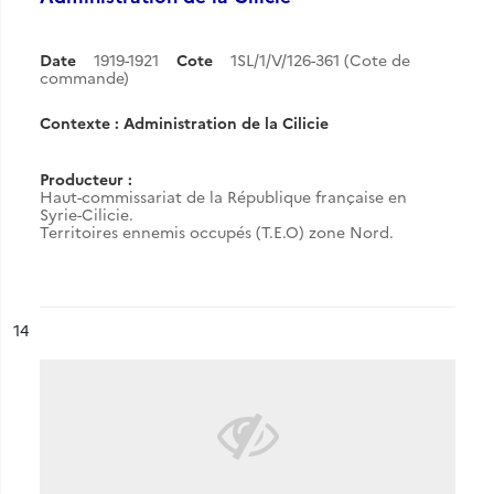
Date
1919-1921
Cote
1SL/1/V/126-361 (Cote de
commande)
Contexte : Administration de la Cilicie
Producteur :
Haut-commissariat de la République française en
Syrie-Cilicie.
Territoires ennemis occupés (T.E.O) zone Nord.
ésultat n°
14