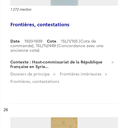
1 272 medias
Frontières, contestations
Date
1920-1939
Cote
1SL/1/105 (Cote de
commande), 1SL/1V/449 (Concordance avec une
ancienne cote)
Contexte : Haut-commissariat de la République
française en Syrie...
Dossiers de principe
Frontières intérieures
Frontières, contestations
ésultat n°
26