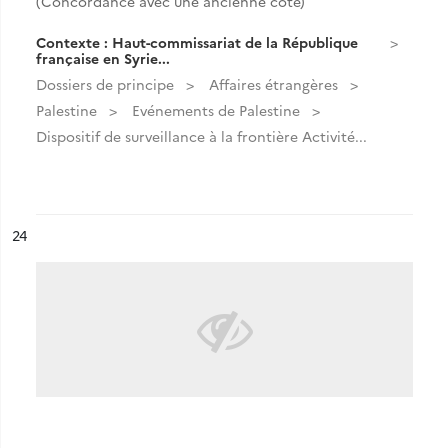
(Concordance avec une ancienne cote)
Contexte : Haut-commissariat de la République
française en Syrie...
Dossiers de principe
Affaires étrangères
Palestine
Evénements de Palestine
Dispositif de surveillance à la frontière Activité...
ésultat n°
24