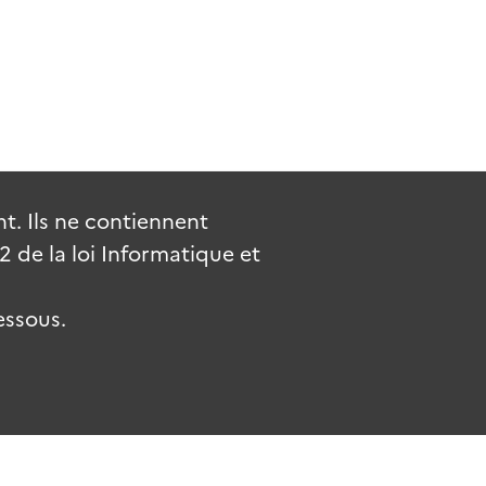
. Ils ne contiennent
de la loi Informatique et
essous.
uv.fr
gouvernement.fr
legifrance.gouv.fr
service-public.fr