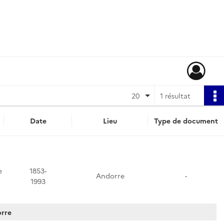
20
1 résultat
Date
Lieu
Type de document
e
1853-
Andorre
-
1993
orre