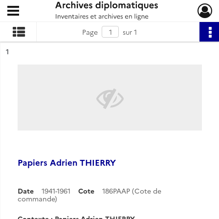
Ouvrir le menu déroulant
Archives diplomatiques
Page
sur 1
ésultat n°
1
Papiers Adrien THIERRY
Date
1941-1961
Cote
186PAAP (Cote de
commande)
Contexte : Papiers Adrien THIERRY