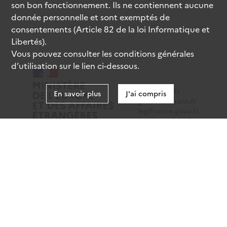
son bon fonctionnement. Ils ne contiennent aucune
donnée personnelle et sont exemptés de
consentements (Article 82 de la loi Informatique et
Libertés).
Vous pouvez consulter les conditions générales
d’utilisation sur le lien ci-dessous.
data.gouv.fr
En savoir plus
J'ai compris
gouvernement.fr
legifrance.gouv.fr
service-public.fr
Mentions légales
Données personnelles
CGU
Gestion des cookies
Accessibilité : partiellement conforme
Sauf mention contraire, tous les contenus de ce site sont
sous
licence etalab-2.0