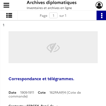
Ouvrir le menu déroulant
Archives diplomatiques
Page
sur 1
ésultat n°
1
Correspondance et télégrammes.
Date
1909-1911
Cote
162PAAP/4 (Cote de
commande)
Contexte : SERCEY, René de