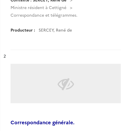
Ministre résident à Cettigné
Correspondance et télégrammes.
Producteur :
SERCEY, René de
ésultat n°
2
Correspondance générale.