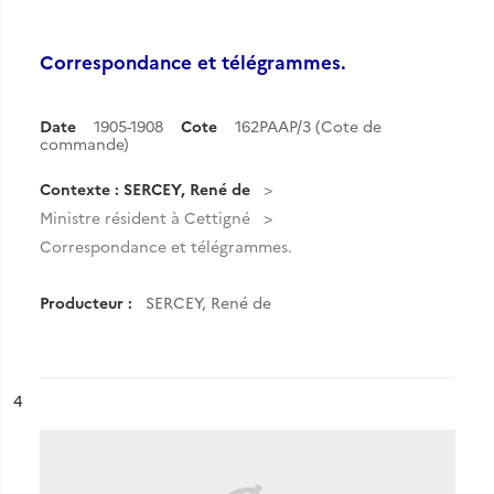
Correspondance et télégrammes.
Date
1905-1908
Cote
162PAAP/3 (Cote de
commande)
Contexte : SERCEY, René de
Ministre résident à Cettigné
Correspondance et télégrammes.
Producteur :
SERCEY, René de
ésultat n°
4