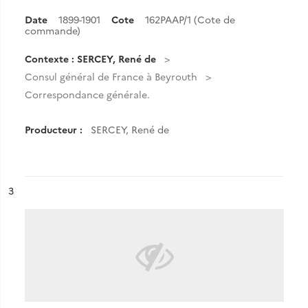
Date
1899-1901
Cote
162PAAP/1 (Cote de
commande)
Contexte : SERCEY, René de
Consul général de France à Beyrouth
Correspondance générale.
Producteur :
SERCEY, René de
ésultat n°
3