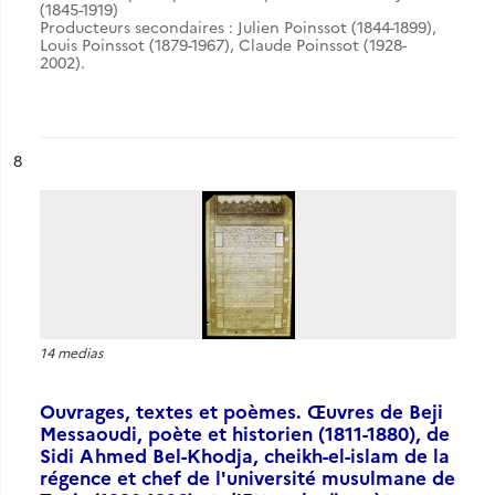
(1845-1919)
Producteurs secondaires : Julien Poinssot (1844-1899),
Louis Poinssot (1879-1967), Claude Poinssot (1928-
2002).
ésultat n°
8
14 medias
Ouvrages, textes et poèmes. Œuvres de Beji
Messaoudi, poète et historien (1811-1880), de
Sidi Ahmed Bel-Khodja, cheikh-el-islam de la
régence et chef de l'université musulmane de