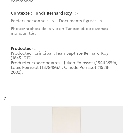
commande)
Contexte : Fonds Bernard Roy
Papiers personnels
Documents figurés
Photographies de la vie en Tunisie et de diverses
mondanités.
Producteur :
Producteur principal : Jean Baptiste Bernard Roy
(1845-1919)
Producteurs secondaires : Julien Poinssot (1844-1899),
Louis Poinssot (1879-1967), Claude Poinssot (1928-
2002).
ésultat n°
7