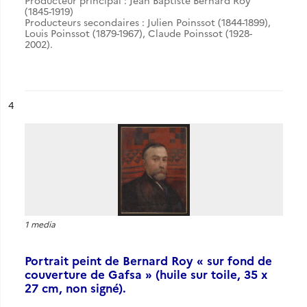
Producteur principal : Jean Baptiste Bernard Roy
(1845-1919)
Producteurs secondaires : Julien Poinssot (1844-1899),
Louis Poinssot (1879-1967), Claude Poinssot (1928-
2002).
ésultat n°
4
1 media
Portrait peint de Bernard Roy « sur fond de
couverture de Gafsa » (huile sur toile, 35 x
27 cm, non signé).