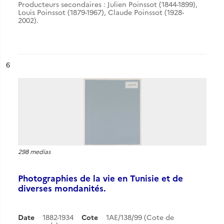
Producteurs secondaires : Julien Poinssot (1844-1899),
Louis Poinssot (1879-1967), Claude Poinssot (1928-
2002).
ésultat n°
6
298 medias
Photographies de la vie en Tunisie et de
diverses mondanités.
Date
1882-1934
Cote
1AE/138/99 (Cote de