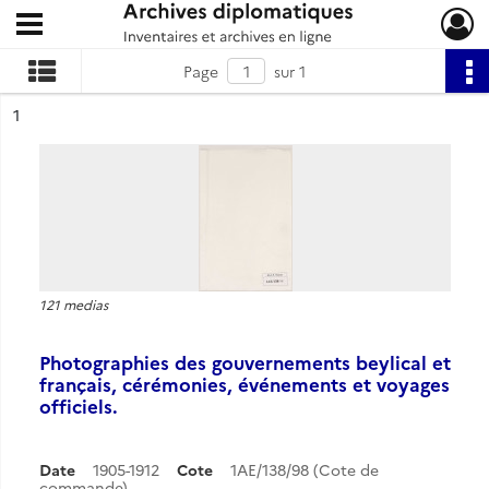
Ouvrir le menu déroulant
Archives diplomatiques
Page
sur 1
ésultat n°
1
121 medias
Photographies des gouvernements beylical et
français, cérémonies, événements et voyages
officiels.
Date
1905-1912
Cote
1AE/138/98 (Cote de
commande)