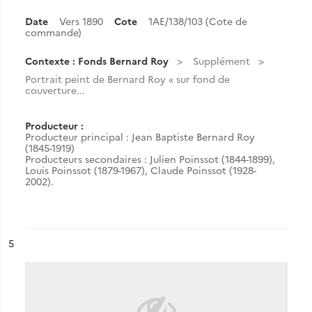
Date
Vers 1890
Cote
1AE/138/103 (Cote de
commande)
Contexte : Fonds Bernard Roy
Supplément
Portrait peint de Bernard Roy « sur fond de
couverture...
Producteur :
Producteur principal : Jean Baptiste Bernard Roy
(1845-1919)
Producteurs secondaires : Julien Poinssot (1844-1899),
Louis Poinssot (1879-1967), Claude Poinssot (1928-
2002).
ésultat n°
5