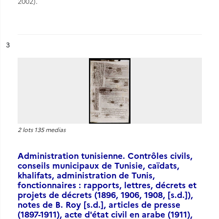
2002).
ésultat n°
3
2 lots 135 medias
Administration tunisienne. Contrôles civils,
conseils municipaux de Tunisie, caïdats,
khalifats, administration de Tunis,
fonctionnaires : rapports, lettres, décrets et
projets de décrets (1896, 1906, 1908, [s.d.]),
notes de B. Roy [s.d.], articles de presse
(1897-1911), acte d'état civil en arabe (1911),