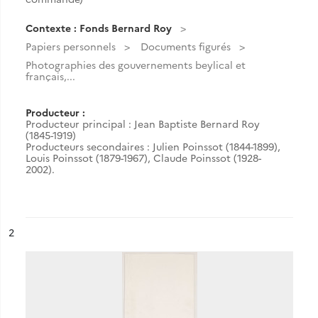
Contexte : Fonds Bernard Roy
Papiers personnels
Documents figurés
Photographies des gouvernements beylical et
français,...
Producteur :
Producteur principal : Jean Baptiste Bernard Roy
(1845-1919)
Producteurs secondaires : Julien Poinssot (1844-1899),
Louis Poinssot (1879-1967), Claude Poinssot (1928-
2002).
ésultat n°
2