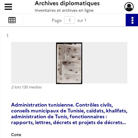
Ouvrir le menu déroulant
Archives diplomatiques
Page
sur 1
Résultat n°
1
2 lots 135 medias
Administration tunisienne. Contrôles civils,
conseils municipaux de Tunisie, caïdats, khalifats,
administration de Tunis, fonctionnaires :
rapports, lettres, décrets et projets de décrets…
Cote