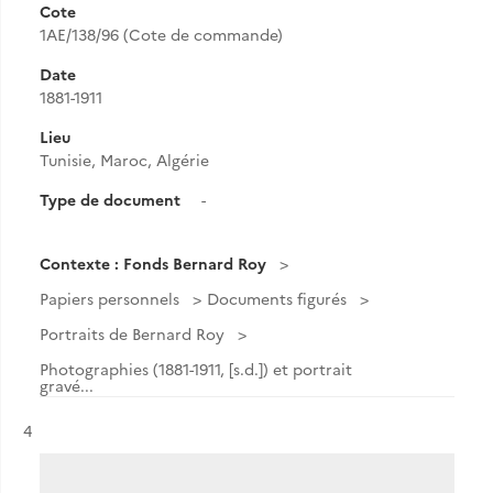
Cote
1AE/138/96 (Cote de commande)
Date
1881-1911
Lieu
Tunisie, Maroc, Algérie
Type de document
-
Contexte : Fonds Bernard Roy
Papiers personnels
Documents figurés
Portraits de Bernard Roy
Photographies (1881-1911, [s.d.]) et portrait
gravé...
Résultat n°
4