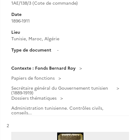
1AE/138/3 (Cote de commande)
Date
1896-1911
Lieu
Tunisie, Maroc, Algérie
Type de document
-
Contexte : Fonds Bernard Roy
Papiers de fonctions
Secrétaire général du Gouvernement tunisien
(1889-1919)
Dossiers thématiques
Administration tunisienne. Contrôles civils,
conseils...
Résultat n°
2