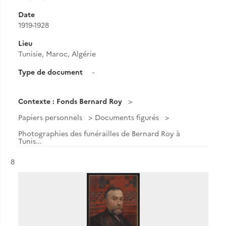
Date
1919-1928
Lieu
Tunisie, Maroc, Algérie
Type de document
-
Contexte : Fonds Bernard Roy
Papiers personnels
Documents figurés
Photographies des funérailles de Bernard Roy à
Tunis...
Résultat n°
8