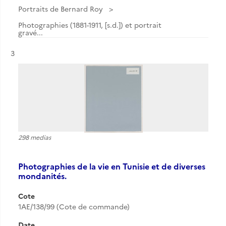
Portraits de Bernard Roy
Photographies (1881-1911, [s.d.]) et portrait
gravé...
Résultat n°
3
298 medias
Photographies de la vie en Tunisie et de diverses
mondanités.
Cote
1AE/138/99 (Cote de commande)
Date