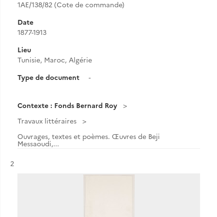
1AE/138/82 (Cote de commande)
Date
1877-1913
Lieu
Tunisie, Maroc, Algérie
Type de document
-
Contexte : Fonds Bernard Roy
Travaux littéraires
Ouvrages, textes et poèmes. Œuvres de Beji
Messaoudi,...
Résultat n°
2