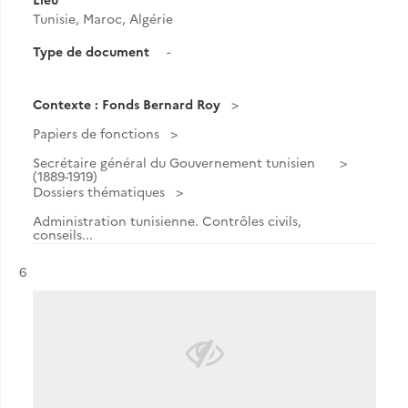
Tunisie, Maroc, Algérie
Type de document
-
Contexte : Fonds Bernard Roy
Papiers de fonctions
Secrétaire général du Gouvernement tunisien
(1889-1919)
Dossiers thématiques
Administration tunisienne. Contrôles civils,
conseils...
Résultat n°
6