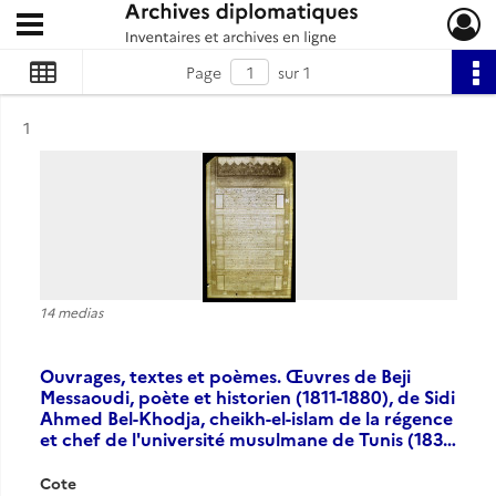
Ouvrir le menu déroulant
Archives diplomatiques
Page
sur 1
Résultat n°
1
14 medias
Ouvrages, textes et poèmes. Œuvres de Beji
Messaoudi, poète et historien (1811-1880), de Sidi
Ahmed Bel-Khodja, cheikh-el-islam de la régence
et chef de l'université musulmane de Tunis (183…
Cote