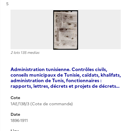
Résultat n°
5
2 lots 135 medias
Administration tunisienne. Contrôles civils,
conseils municipaux de Tunisie, caïdats, khalifats,
administration de Tunis, fonctionnaires :
rapports, lettres, décrets et projets de décrets…
Cote
1AE/138/3 (Cote de commande)
Date
1896-1911
Lieu