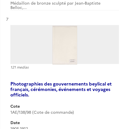
Médaillon de bronze sculpté par Jean-Baptiste
Belloc,...
Résultat n°
7
121 medias
Photographies des gouvernements beylical et
français, cérémonies, événements et voyages
officiels.
Cote
1AE/138/98 (Cote de commande)
Date
1905-1912