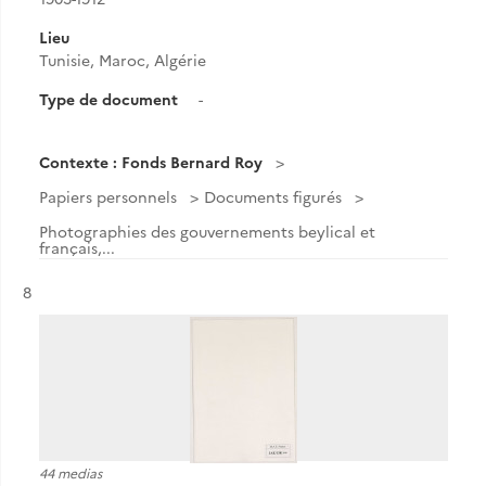
Lieu
Tunisie, Maroc, Algérie
Type de document
-
Contexte : Fonds Bernard Roy
Papiers personnels
Documents figurés
Photographies des gouvernements beylical et
français,...
Résultat n°
8
44 medias