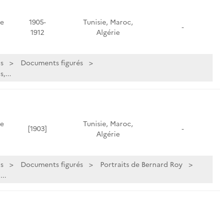
de
1905-
Tunisie, Maroc,
-
1912
Algérie
s
Documents figurés
,...
de
Tunisie, Maroc,
[1903]
-
Algérie
s
Documents figurés
Portraits de Bernard Roy
..