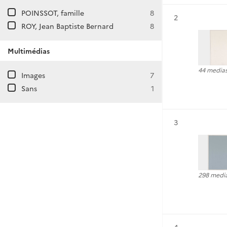
POINSSOT, famille
8
Résultat n°
2
ROY, Jean Baptiste Bernard
8
Multimédias
44 media
Images
7
Sans
1
Résultat n°
3
298 medi
Résultat n°