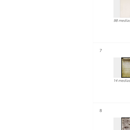
98 media
Résultat n°
7
14 medias
Résultat n°
8