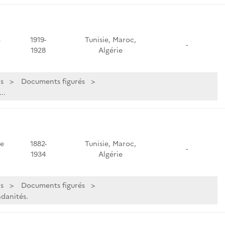
e
1919-
Tunisie, Maroc,
-
1928
Algérie
s
Documents figurés
..
de
1882-
Tunisie, Maroc,
-
1934
Algérie
s
Documents figurés
ndanités.