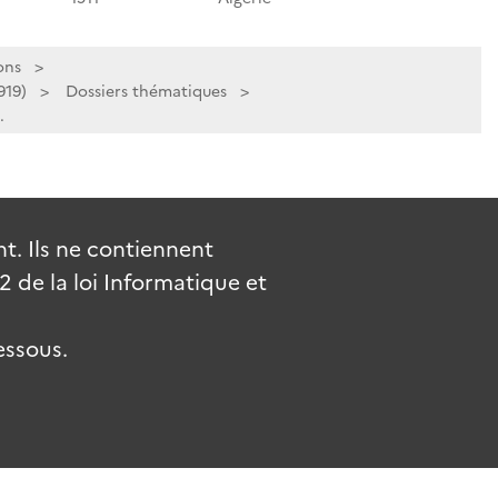
ons
919)
Dossiers thématiques
.
. Ils ne contiennent
de la loi Informatique et
essous.
uv.fr
gouvernement.fr
legifrance.gouv.fr
service-public.fr