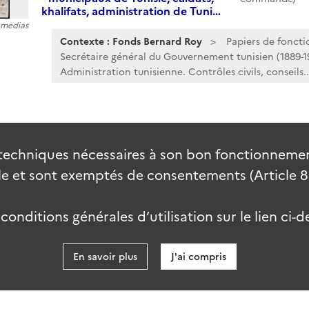
khalifats, administration de Tuni…
5 medias
Contexte : Fonds Bernard Roy
Papiers de foncti
Secrétaire général du Gouvernement tunisien (1889-1
Administration tunisienne. Contrôles civils, conseils..
techniques nécessaires à son bon fonctionnement
 et sont exemptés de consentements (Article 82 
onditions générales d’utilisation sur le lien ci-d
En savoir plus
J'ai compris
data.go