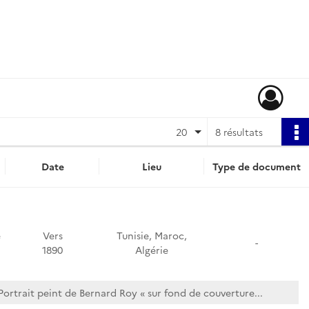
20
8 résultats
Date
Lieu
Type de document
e
Vers
Tunisie, Maroc,
-
1890
Algérie
Portrait peint de Bernard Roy « sur fond de couverture...