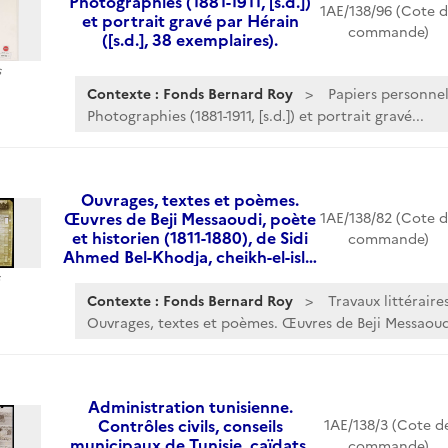
Photographies (1881-1911, [s.d.])
1AE/138/96 (Cote 
et portrait gravé par Hérain
commande)
([s.d.], 38 exemplaires).
s
Contexte : Fonds Bernard Roy
Papiers personnel
Photographies (1881-1911, [s.d.]) et portrait gravé...
Ouvrages, textes et poèmes.
Œuvres de Beji Messaoudi, poète
1AE/138/82 (Cote 
et historien (1811-1880), de Sidi
commande)
Ahmed Bel-Khodja, cheikh-el-isl…
Contexte : Fonds Bernard Roy
Travaux littéraire
Ouvrages, textes et poèmes. Œuvres de Beji Messaoudi
Administration tunisienne.
Contrôles civils, conseils
1AE/138/3 (Cote d
municipaux de Tunisie, caïdats,
commande)