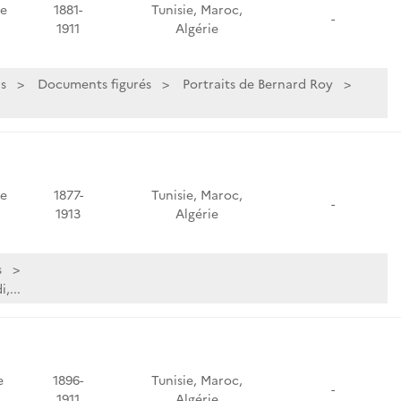
de
1881-
Tunisie, Maroc,
-
1911
Algérie
s
Documents figurés
Portraits de Bernard Roy
de
1877-
Tunisie, Maroc,
-
1913
Algérie
s
,...
e
1896-
Tunisie, Maroc,
-
1911
Algérie