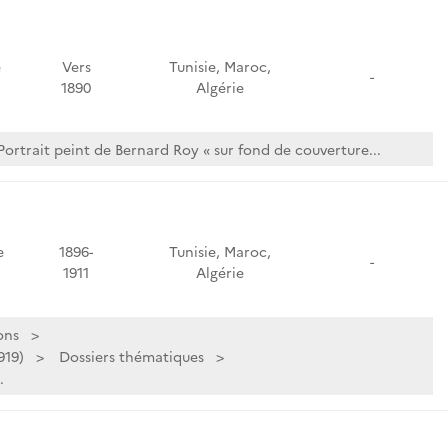
e
Vers
Tunisie, Maroc,
-
1890
Algérie
Portrait peint de Bernard Roy « sur fond de couverture...
e
1896-
Tunisie, Maroc,
-
1911
Algérie
ons
919)
Dossiers thématiques
.