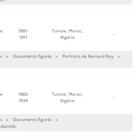
de
1881-
Tunisie, Maroc,
-
1911
Algérie
s
Documents figurés
Portraits de Bernard Roy
de
1882-
Tunisie, Maroc,
-
1934
Algérie
s
Documents figurés
ndanités.