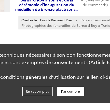
cérémonie d'inauguration du
de commande)
médaillon de bronze placé sur s…
s
Contexte : Fonds Bernard Roy
Papiers personnel
Photographies des funérailles de Bernard Roy à Tunis.
techniques nécessaires à son bon fonctionnement
 et sont exemptés de consentements (Article 82 
onditions générales d’utilisation sur le lien ci-d
En savoir plus
J'ai compris
data.go