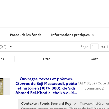
Parcourir les fonds
Informations pratiques
(0-9)
Page
sur 1
as
Titre
Cote
Ouvrages, textes et poèmes.
Œuvres de Beji Messaoudi, poète
1AE/138/82 (Cote 
et historien (1811-1880), de Sidi
commande)
Ahmed Bel-Khodja, cheikh-el-isl…
Contexte : Fonds Bernard Roy
Travaux littéraire
Ouvrages, textes et poèmes. Œuvres de Beji Messaoudi