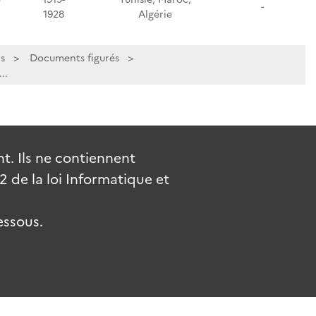
-
1928
Algérie
s
Documents figurés
..
. Ils ne contiennent
de la loi Informatique et
essous.
uv.fr
gouvernement.fr
legifrance.gouv.fr
service-public.fr