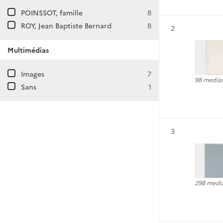
POINSSOT, famille
8
ROY, Jean Baptiste Bernard
8
Résultat n°
2
Multimédias
Images
7
98 media
Sans
1
Résultat n°
3
298 medi