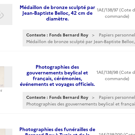
Médaillon de bronze sculpté par
1AE/138/97 (Cote 
Jean-Baptiste Belloc, 42 cm de
commande)
diamètre.
Contexte : Fonds Bernard Roy
Papiers personnel
Médaillon de bronze sculpté par Jean-Baptiste Belloc,.
Photographies des
gouvernements beylical et
1AE/138/98 (Cote 
français, cérémonies,
commande)
événements et voyages officiels.
s
Contexte : Fonds Bernard Roy
Papiers personnel
Photographies des gouvernements beylical et français
Photographies des funérailles de
Bernard Roy à Tunis et de la
1AE/138/100 (Cot