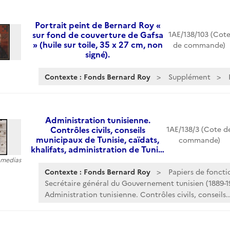
Portrait peint de Bernard Roy «
sur fond de couverture de Gafsa
1AE/138/103 (Cot
» (huile sur toile, 35 x 27 cm, non
de commande)
signé).
Contexte : Fonds Bernard Roy
Supplément
Administration tunisienne.
Contrôles civils, conseils
1AE/138/3 (Cote d
municipaux de Tunisie, caïdats,
commande)
khalifats, administration de Tuni…
5 medias
Contexte : Fonds Bernard Roy
Papiers de foncti
Secrétaire général du Gouvernement tunisien (1889-1
Administration tunisienne. Contrôles civils, conseils..