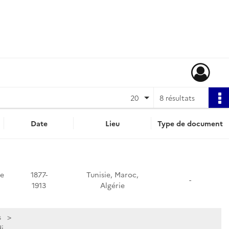
20
8 résultats
Date
Lieu
Type de document
de
1877-
Tunisie, Maroc,
-
1913
Algérie
s
,...