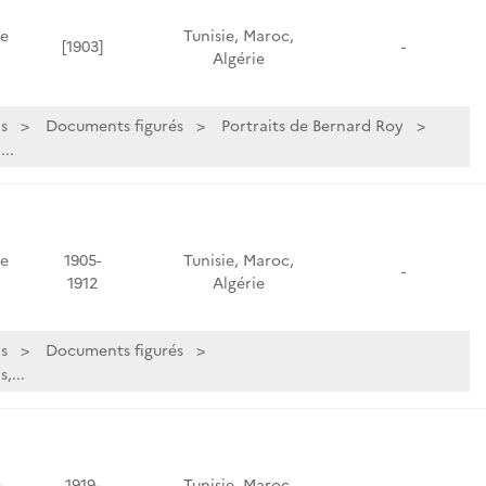
de
Tunisie, Maroc,
[1903]
-
Algérie
s
Documents figurés
Portraits de Bernard Roy
..
de
1905-
Tunisie, Maroc,
-
1912
Algérie
s
Documents figurés
,...
e
1919-
Tunisie, Maroc,