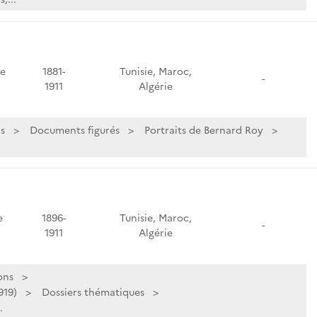
de
1881-
Tunisie, Maroc,
-
1911
Algérie
s
Documents figurés
Portraits de Bernard Roy
e
1896-
Tunisie, Maroc,
-
1911
Algérie
ons
919)
Dossiers thématiques
.