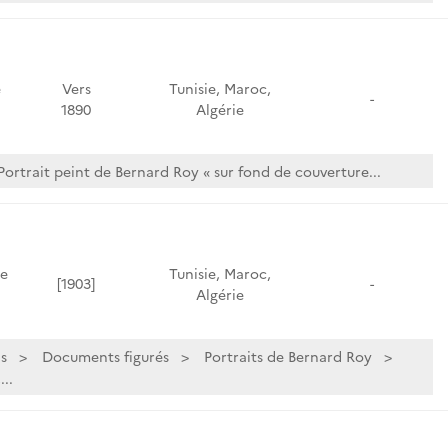
e
Vers
Tunisie, Maroc,
-
1890
Algérie
Portrait peint de Bernard Roy « sur fond de couverture...
de
Tunisie, Maroc,
[1903]
-
Algérie
s
Documents figurés
Portraits de Bernard Roy
..