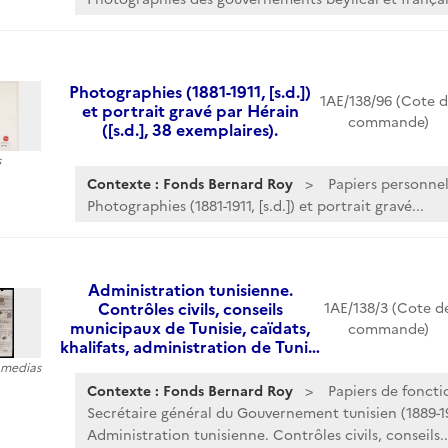
Photographies (1881-1911, [s.d.])
1AE/138/96 (Cote 
et portrait gravé par Hérain
commande)
([s.d.], 38 exemplaires).
s
Contexte : Fonds Bernard Roy
Papiers personnel
Photographies (1881-1911, [s.d.]) et portrait gravé...
Administration tunisienne.
Contrôles civils, conseils
1AE/138/3 (Cote d
municipaux de Tunisie, caïdats,
commande)
khalifats, administration de Tuni…
5 medias
Contexte : Fonds Bernard Roy
Papiers de foncti
Secrétaire général du Gouvernement tunisien (1889-1
Administration tunisienne. Contrôles civils, conseils..