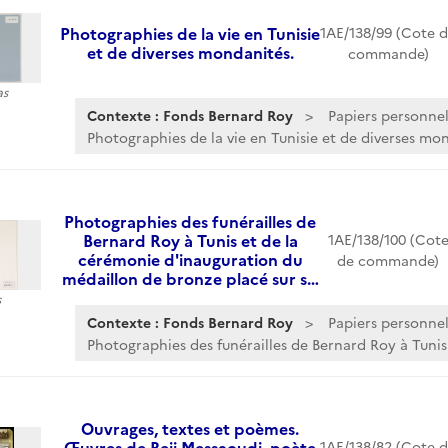
Photographies de la vie en Tunisie
1AE/138/99 (Cote 
et de diverses mondanités.
commande)
as
Contexte : Fonds Bernard Roy
Papiers personnel
Photographies de la vie en Tunisie et de diverses mo
Photographies des funérailles de
Bernard Roy à Tunis et de la
1AE/138/100 (Cot
cérémonie d'inauguration du
de commande)
médaillon de bronze placé sur s…
s
Contexte : Fonds Bernard Roy
Papiers personnel
Photographies des funérailles de Bernard Roy à Tunis.
Ouvrages, textes et poèmes.
Œuvres de Beji Messaoudi, poète
1AE/138/82 (Cote 