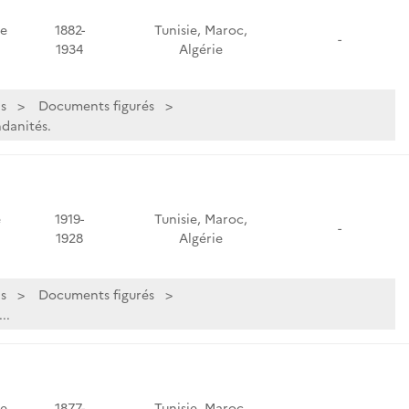
de
1882-
Tunisie, Maroc,
-
1934
Algérie
s
Documents figurés
ndanités.
e
1919-
Tunisie, Maroc,
-
1928
Algérie
s
Documents figurés
..
de
1877-
Tunisie, Maroc,