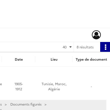
40
8 résultats
Date
Lieu
Type de document
de
1905-
Tunisie, Maroc,
-
1912
Algérie
s
Documents figurés
,...