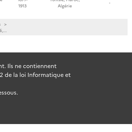
-
1913
Algérie
s
,...
. Ils ne contiennent
de la loi Informatique et
essous.
uv.fr
gouvernement.fr
legifrance.gouv.fr
service-public.fr