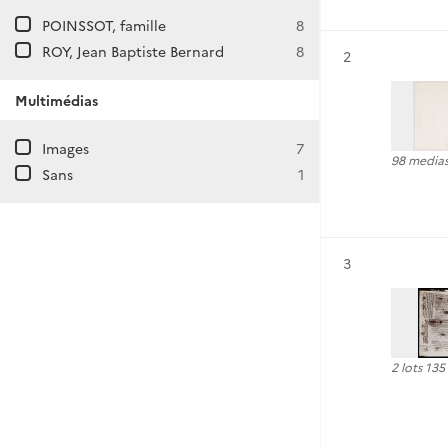
POINSSOT, famille
8
ROY, Jean Baptiste Bernard
8
Résultat n°
2
Multimédias
Images
7
98 media
Sans
1
Résultat n°
3
2 lots 13