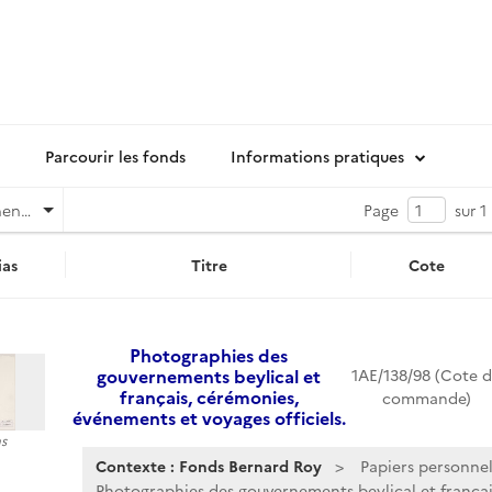
Parcourir les fonds
Informations pratiques
Pertinence
Page
sur 1
as
Titre
Cote
Photographies des
gouvernements beylical et
1AE/138/98 (Cote 
français, cérémonies,
commande)
événements et voyages officiels.
s
Contexte : Fonds Bernard Roy
Papiers personnel
Photographies des gouvernements beylical et français