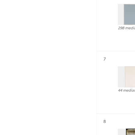
298 medi
Résultat n°
7
44 media
Résultat n°
8