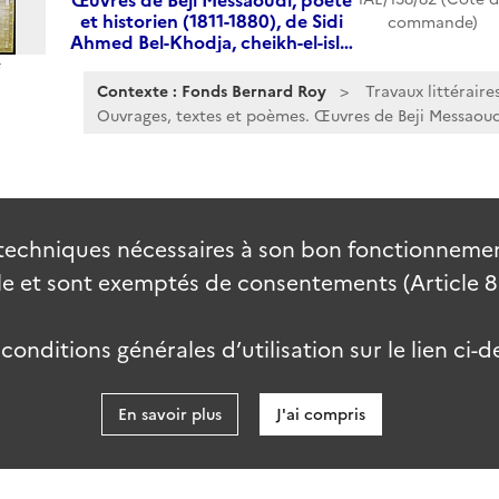
et historien (1811-1880), de Sidi
commande)
Ahmed Bel-Khodja, cheikh-el-isl…
Contexte : Fonds Bernard Roy
Travaux littéraire
Ouvrages, textes et poèmes. Œuvres de Beji Messaoudi
techniques nécessaires à son bon fonctionnement
 et sont exemptés de consentements (Article 82 
onditions générales d’utilisation sur le lien ci-d
En savoir plus
J'ai compris
data.go