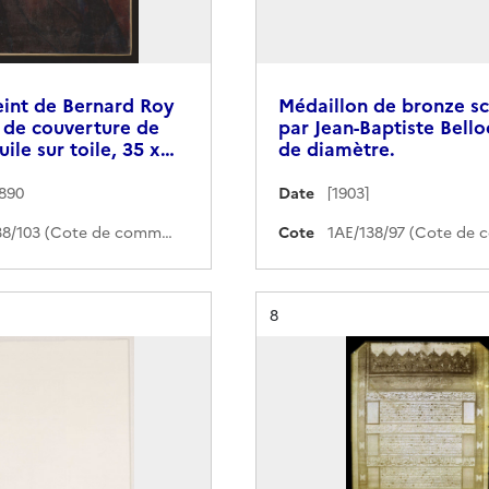
eint de Bernard Roy
Médaillon de bronze sc
 de couverture de
par Jean-Baptiste Bello
uile sur toile, 35 x…
de diamètre.
1890
Date
[1903]
1AE/138/103 (Cote de commande)
Cote
Résultat n°
8