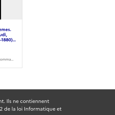
oèmes.
udi,
1-1880)…
1AE/138/82 (Cote de commande)
. Ils ne contiennent
de la loi Informatique et