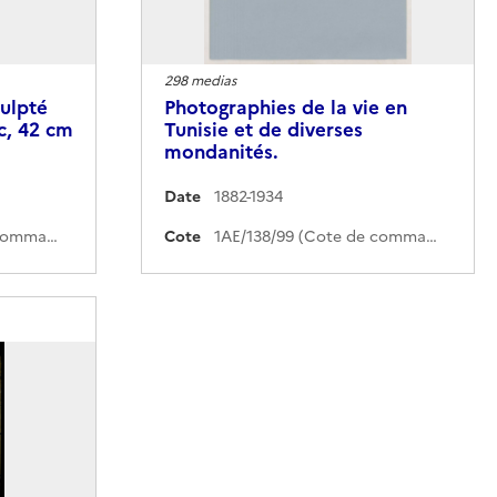
298 medias
ulpté
Photographies de la vie en
c, 42 cm
Tunisie et de diverses
mondanités.
Date
1882-1934
1AE/138/97 (Cote de commande)
Cote
1AE/138/99 (Cote de commande)