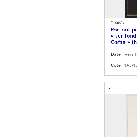
1 media
Portrait p
« sur fond
Gafsa » (h
Date
Vers 
Cote
Résultat n°
7