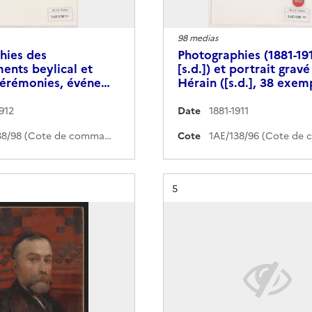
98 medias
hies des
Photographies (1881-191
ents beylical et
[s.d.]) et portrait gravé
 cérémonies, événe…
Hérain ([s.d.], 38 exemp
912
Date
1881-1911
1AE/138/98 (Cote de commande)
Cote
Résultat n°
5