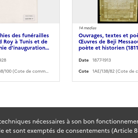
14 medias
ies des funérailles
Ouvrages, textes et p
 Roy à Tunis et de
Œuvres de Beji Messao
nie d'inauguration…
poète et historien (181
928
Date
1877-1913
1AE/138/100 (Cote de commande)
Cote
techniques nécessaires à son bon fonctionnement
 et sont exemptés de consentements (Article 82 