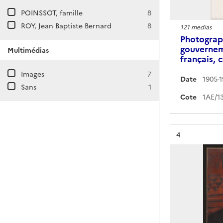
POINSSOT, famille
8
ROY, Jean Baptiste Bernard
8
121 medias
Photograp
gouvernem
Multimédias
français,
Images
7
Date
1905-1
Sans
1
Cote
Résultat n°
4