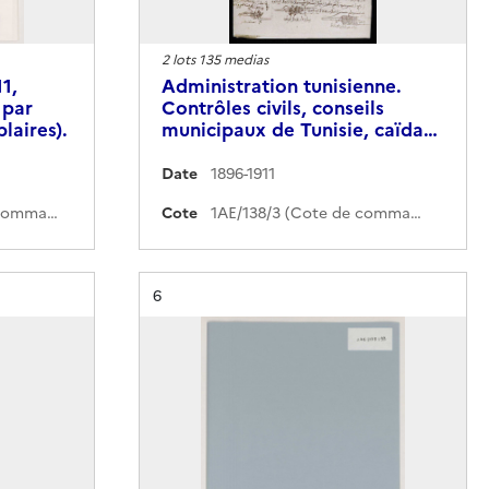
2 lots 135 medias
1,
Administration tunisienne.
 par
Contrôles civils, conseils
laires).
municipaux de Tunisie, caïda…
Date
1896-1911
1AE/138/96 (Cote de commande)
Cote
1AE/138/3 (Cote de commande)
Résultat n°
6