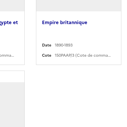
gypte et
Empire britannique
Date
1890-1893
150PAAP/2 (Cote de commande)
Cote
150PAAP/3 (Cote de commande)