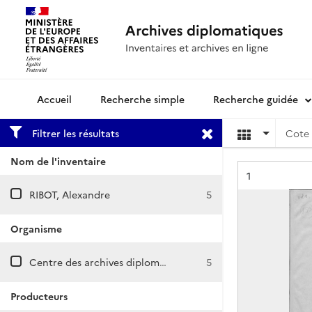
Recherche simple
Recherche guidée
Archives diplomatiques
Filtrer les résultats
Cote 
Nom de l'inventaire
Résultat n°
1
RIBOT, Alexandre
5
Organisme
Centre des archives diplomatiques de La Courneuve
5
Producteurs