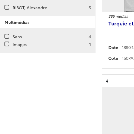
RIBOT, Alexandre
5
385 medias
Multimédias
Turquie et
Sans
4
Images
1
Date
1890-
Cote
Résultat n°
4