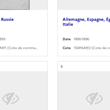
 Russie
Allemagne, Espagne, É
Italie
1893
Date
1890-1896
150PAAP/1 (Cote de commande)
Cote
Résultat n°
5