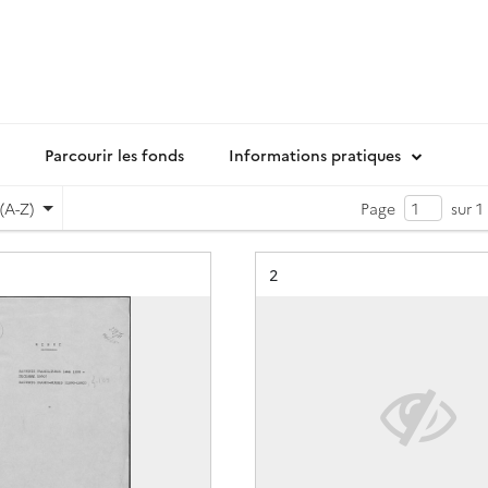
Parcourir les fonds
Informations pratiques
(A-Z)
Page
sur 1
Résultat n°
2