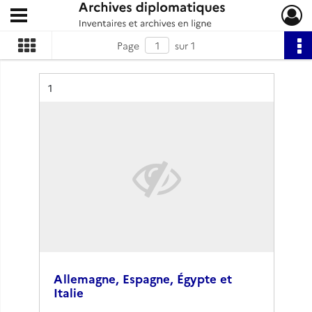
Ouvrir le menu déroulant
Archives diplomatiques
Page
sur 1
Résultat n°
1
Allemagne, Espagne, Égypte et
Italie