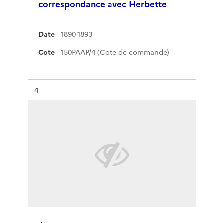
correspondance avec Herbette
Date
1890-1893
Cote
150PAAP/4 (Cote de commande)
Résultat n°
4