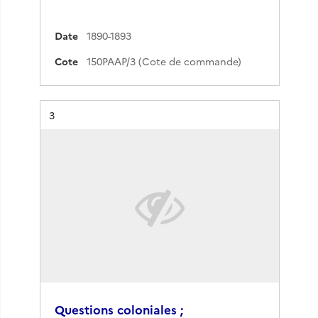
Date
1890-1893
Cote
150PAAP/3 (Cote de commande)
Résultat n°
3
Questions coloniales ;