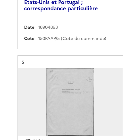
États-Unis et Portugal ;
correspondance particulière
Date
1890-1893
Cote
150PAAP/5 (Cote de commande)
Résultat n°
5
385 medias