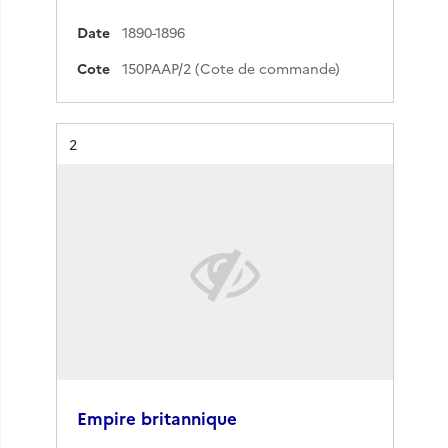
Date
1890-1896
Cote
150PAAP/2 (Cote de commande)
Résultat n°
2
Empire britannique