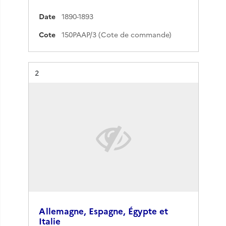
Date
1890-1893
Cote
150PAAP/3 (Cote de commande)
Résultat n°
2
Allemagne, Espagne, Égypte et
Italie