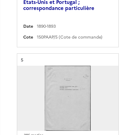
États-Unis et Portugal ;
correspondance particulière
Date
1890-1893
Cote
150PAAP/5 (Cote de commande)
Résultat n°
5
385 medias