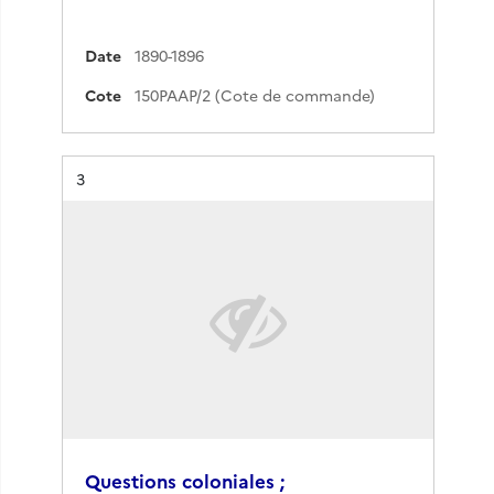
Date
1890-1896
Cote
150PAAP/2 (Cote de commande)
Résultat n°
3
Questions coloniales ;