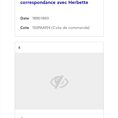
correspondance avec Herbette
Date
1890-1893
Cote
150PAAP/4 (Cote de commande)
Résultat n°
4