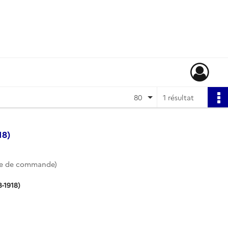
80
1 résultat
18)
te de commande)
-1918)