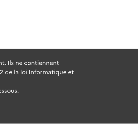
. Ils ne contiennent
de la loi Informatique et
essous.
uv.fr
gouvernement.fr
legifrance.gouv.fr
service-public.fr