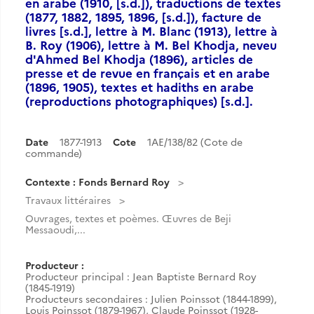
en arabe (1910, [s.d.]), traductions de textes
(1877, 1882, 1895, 1896, [s.d.]), facture de
livres [s.d.], lettre à M. Blanc (1913), lettre à
B. Roy (1906), lettre à M. Bel Khodja, neveu
d'Ahmed Bel Khodja (1896), articles de
presse et de revue en français et en arabe
(1896, 1905), textes et hadiths en arabe
(reproductions photographiques) [s.d.].
Date
1877-1913
Cote
1AE/138/82 (Cote de
commande)
Contexte : Fonds Bernard Roy
Travaux littéraires
Ouvrages, textes et poèmes. Œuvres de Beji
Messaoudi,...
Producteur :
Producteur principal : Jean Baptiste Bernard Roy
(1845-1919)
Producteurs secondaires : Julien Poinssot (1844-1899),
Louis Poinssot (1879-1967), Claude Poinssot (1928-