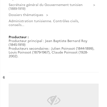
Secrétaire général du Gouvernement tunisien
(1889-1919)
Dossiers thématiques
Administration tunisienne. Contrôles civils,
conseils...
Producteur :
Producteur principal : Jean Baptiste Bernard Roy
(1845-1919)
Producteurs secondaires : Julien Poinssot (1844-1899),
Louis Poinssot (1879-1967), Claude Poinssot (1928-
2002).
ésultat n°
6