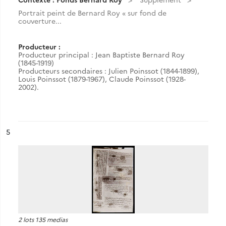
Portrait peint de Bernard Roy « sur fond de
couverture...
Producteur :
Producteur principal : Jean Baptiste Bernard Roy
(1845-1919)
Producteurs secondaires : Julien Poinssot (1844-1899),
Louis Poinssot (1879-1967), Claude Poinssot (1928-
2002).
ésultat n°
5
2 lots 135 medias