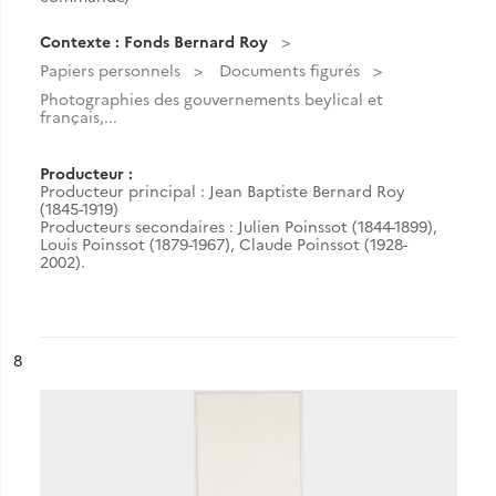
Contexte : Fonds Bernard Roy
Papiers personnels
Documents figurés
Photographies des gouvernements beylical et
français,...
Producteur :
Producteur principal : Jean Baptiste Bernard Roy
(1845-1919)
Producteurs secondaires : Julien Poinssot (1844-1899),
Louis Poinssot (1879-1967), Claude Poinssot (1928-
2002).
ésultat n°
8