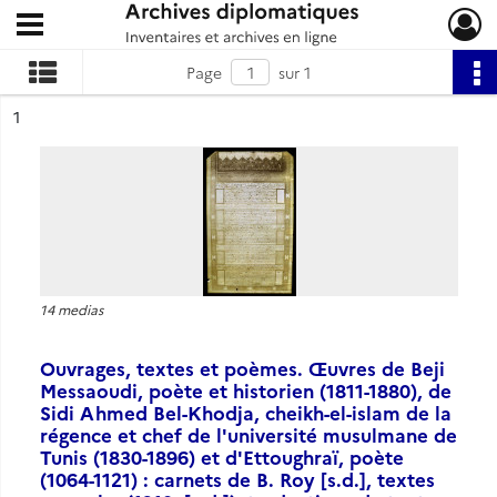
Ouvrir le menu déroulant
Archives diplomatiques
Page
sur 1
ésultat n°
1
14 medias
Ouvrages, textes et poèmes. Œuvres de Beji
Messaoudi, poète et historien (1811-1880), de
Sidi Ahmed Bel-Khodja, cheikh-el-islam de la
régence et chef de l'université musulmane de
Tunis (1830-1896) et d'Ettoughraï, poète
(1064-1121) : carnets de B. Roy [s.d.], textes