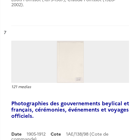
2002).
ésultat n°
7
121 medias
Photographies des gouvernements beylical et
français, cérémonies, événements et voyages
officiels.
Date
1905-1912
Cote
1AE/138/98 (Cote de
commande)