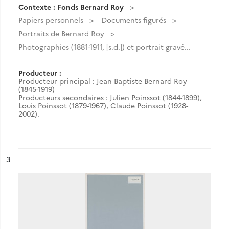
Contexte : Fonds Bernard Roy
Papiers personnels
Documents figurés
Portraits de Bernard Roy
Photographies (1881-1911, [s.d.]) et portrait gravé...
Producteur :
Producteur principal : Jean Baptiste Bernard Roy
(1845-1919)
Producteurs secondaires : Julien Poinssot (1844-1899),
Louis Poinssot (1879-1967), Claude Poinssot (1928-
2002).
ésultat n°
3