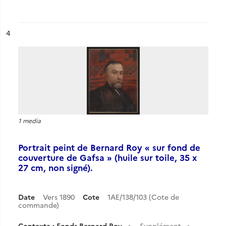
ésultat n°
4
1 media
Portrait peint de Bernard Roy « sur fond de
couverture de Gafsa » (huile sur toile, 35 x
27 cm, non signé).
Date
Vers 1890
Cote
1AE/138/103 (Cote de
commande)
Contexte : Fonds Bernard Roy
Supplément