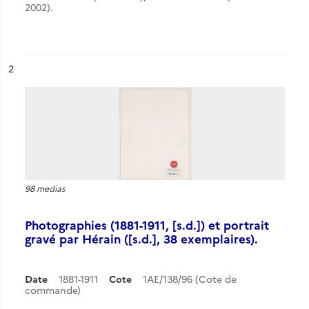
2002).
ésultat n°
2
98 medias
Photographies (1881-1911, [s.d.]) et portrait
gravé par Hérain ([s.d.], 38 exemplaires).
Date
1881-1911
Cote
1AE/138/96 (Cote de
commande)