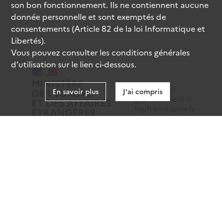
son bon fonctionnement. Ils ne contiennent aucune
donnée personnelle et sont exemptés de
consentements (Article 82 de la loi Informatique et
Libertés).
Vous pouvez consulter les conditions générales
d’utilisation sur le lien ci-dessous.
data.gouv.fr
En savoir plus
J'ai compris
gouvernement.fr
legifrance.gouv.fr
service-public.fr
Mentions légales
Données personnelles
CGU
Gestion des cookies
Accessibilité : partiellement conforme
Sauf mention contraire, tous les contenus de ce site sont
sous
licence etalab-2.0