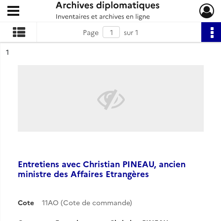
Ouvrir le menu déroulant
Archives diplomatiques
Page
sur 1
ésultat n°
1
Entretiens avec Christian PINEAU, ancien
ministre des Affaires Etrangères
Cote
11AO (Cote de commande)