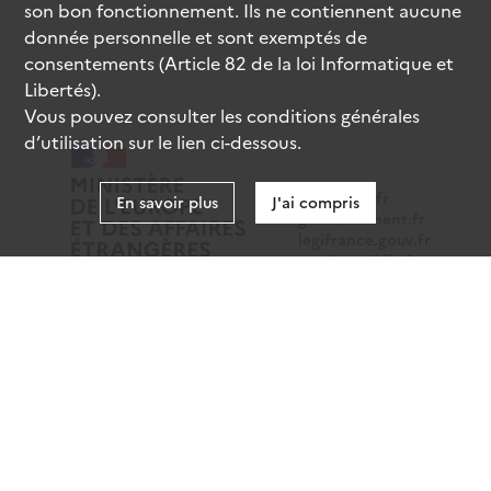
son bon fonctionnement. Ils ne contiennent aucune
donnée personnelle et sont exemptés de
consentements (Article 82 de la loi Informatique et
Libertés).
Vous pouvez consulter les conditions générales
d’utilisation sur le lien ci-dessous.
data.gouv.fr
En savoir plus
J'ai compris
gouvernement.fr
legifrance.gouv.fr
service-public.fr
Mentions légales
Données personnelles
CGU
Gestion des cookies
Accessibilité : partiellement conforme
Sauf mention contraire, tous les contenus de ce site sont
sous
licence etalab-2.0