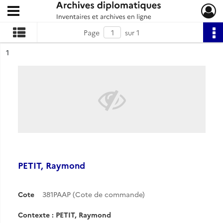
Ouvrir le menu déroulant
Archives diplomatiques
Page
sur 1
ésultat n°
1
PETIT, Raymond
Cote
381PAAP (Cote de commande)
Contexte : PETIT, Raymond