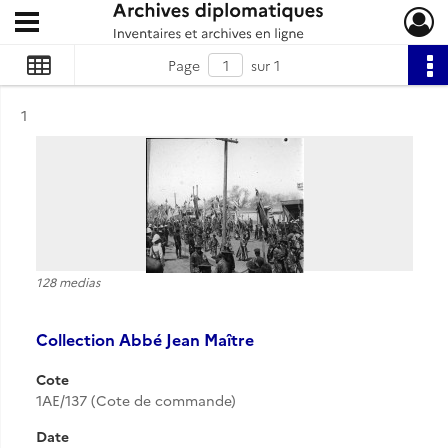
Ouvrir le menu déroulant
Archives diplomatiques
Page
sur 1
Résultat n°
1
128 medias
Collection Abbé Jean Maître
Cote
1AE/137 (Cote de commande)
Date