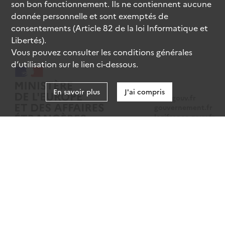
son bon fonctionnement. Ils ne contiennent aucune
donnée personnelle et sont exemptés de
consentements (Article 82 de la loi Informatique et
Libertés).
Vous pouvez consulter les conditions générales
d’utilisation sur le lien ci-dessous.
En savoir plus
J'ai compris
data.gouv.fr
gouvernement.fr
legifrance.gouv.fr
service-public.fr
Mentions légales
Données personnelles
CGU
Gestion des cookies
Accessibilité : partiellement conforme
Sauf mention contraire, tous les contenus de ce site sont sous
licence
etalab-2.0