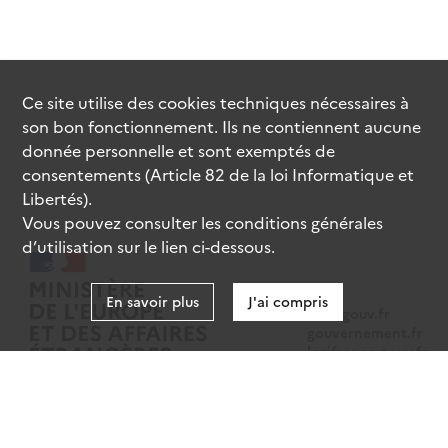
Ce site utilise des
cookies
techniques nécessaires à
son bon fonctionnement. Ils ne contiennent aucune
donnée personnelle et sont exemptés de
consentements (Article 82 de la loi Informatique et
Libertés).
Vous pouvez consulter les conditions générales
d’utilisation sur le lien ci-dessous.
En savoir plus
J'ai compris
data.gouv.fr
gouvernement.fr
legifrance.gouv.fr
service-public.fr